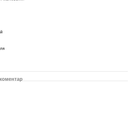
ий
уля
 коментар