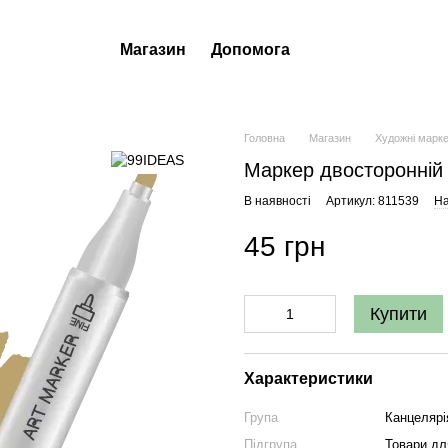
Магазин
Допомога
Головна
Магазин
Художні марк
Маркер двосторонній 
В наявності
Артикул: 811539
На
45 грн
Купити
Характеристики
Група
Канцелярі
Підгрупа
Товари д