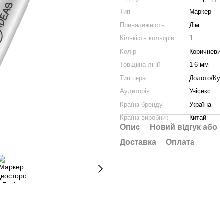
Тип
Маркер
Приналежність
Дім
Кількість кольорів
1
Колір
Коричнев
Товщина лінії
1-6 мм
Тип пера
Долото/К
Аудиторія
Унісекс
Країна бренду
Україна
Країна-виробник
Китай
Опис
Новий відгук або
Доставка
Оплата