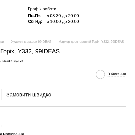
Графік роботи:
Пн-Пт:
з 08:30 до 20:00
Сб-Нд:
з 10:00 до 20:00
ери
Художні маркери 99IDEAS
Маркер двосторонній Горіх, Y332, 99IDEAS
Горіх, Y332, 99IDEAS
писати відгук
В бажання
Замовити швидко
я
ля малювання