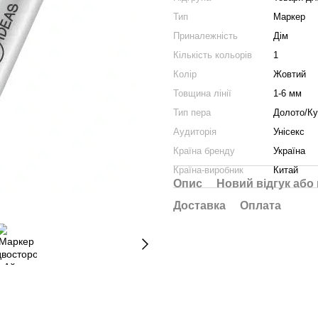
Тип
Маркер
Приналежність
Дім
Кількість кольорів
1
Колір
Жовтий
Товщина лінії
1-6 мм
Тип пера
Долото/К
Аудиторія
Унісекс
Країна бренду
Україна
Країна-виробник
Китай
Опис
Новий відгук або
Доставка
Оплата