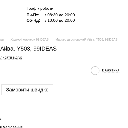
Графік роботи:
Пн-Пт:
з 08:30 до 20:00
Сб-Нд:
з 10:00 до 20:00
ери
Художні маркери 99IDEAS
Маркер двосторонній Айва, Y503, 99IDEAS
 Айва, Y503, 99IDEAS
писати відгук
В бажання
Замовити швидко
я
ля малювання