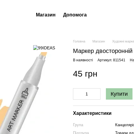
Магазин
Допомога
Головна
Магазин
Художні марк
Маркер двосторонній
В наявності
Артикул: 811541
На
45 грн
Купити
Характеристики
Група
Канцелярі
Підгрупа
Товари д