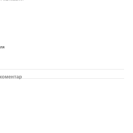
уля
 коментар