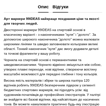
Опис
Відгуки
Арт маркери 99IDEAS найкраще поєднання ціни та якості
для творчих людей.
Двосторонні маркери 99IDEAS на спиртовій основі в
класичному варіанті - з наконечниками "куля" і "долото". За
допомогою широкого наконечника "долото" можна малювати
широкими лініями та швидко заповнювати кольорами великі
області. Тонкий наконечник "куля" дає змогу додавати деталі
та точкові фрагменти у вашу роботу.
Чорнила на спиртовій основі є перманентними та
швидковисихаючими. Чорнило відмінно змішується між собою,
утворює плавні переходи, нові відтінки, створюючи воістину
масштабні можливості для передачі глибини і тону кольорів.
Висока якість матеріалів і збірки та широка палітра 120
відтінків роблять 99IDEAS безперечним лідером у сегменті
бюджетних спиртових маркерів, які підходять усім: від
художників-початківців до професійних ілюстраторів. У палітрі
ви знайдете всі базові відтінки, від найсвітліших до насичених
тонів. Ви можете намалювати практично будь-яку ілюстрацію