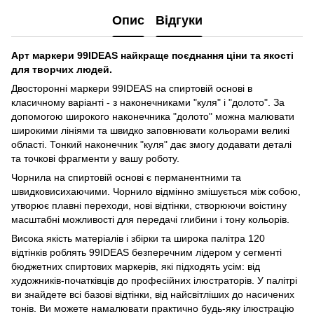
Опис
Відгуки
Арт маркери 99IDEAS найкраще поєднання ціни та якості
для творчих людей.
Двосторонні маркери 99IDEAS на спиртовій основі в
класичному варіанті - з наконечниками "куля" і "долото". За
допомогою широкого наконечника "долото" можна малювати
широкими лініями та швидко заповнювати кольорами великі
області. Тонкий наконечник "куля" дає змогу додавати деталі
та точкові фрагменти у вашу роботу.
Чорнила на спиртовій основі є перманентними та
швидковисихаючими. Чорнило відмінно змішується між собою,
утворює плавні переходи, нові відтінки, створюючи воістину
масштабні можливості для передачі глибини і тону кольорів.
Висока якість матеріалів і збірки та широка палітра 120
відтінків роблять 99IDEAS безперечним лідером у сегменті
бюджетних спиртових маркерів, які підходять усім: від
художників-початківців до професійних ілюстраторів. У палітрі
ви знайдете всі базові відтінки, від найсвітліших до насичених
тонів. Ви можете намалювати практично будь-яку ілюстрацію