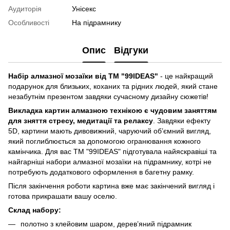
Аудиторія
Унісекс
Особливості
На підрамнику
Опис
Відгуки
Набір алмазної мозаїки від ТМ "99IDEAS"
- це найкращий
подарунок для близьких, коханих та рідних людей, який стане
незабутнім презентом завдяки сучасному дизайну сюжетів!
Викладка картин алмазною технікою є чудовим заняттям
для зняття стресу, медитації та релаксу
. Завдяки ефекту
5D, картини мають дивовижний, чаруючий об’ємний вигляд,
який поглиблюється за допомогою огранювання кожного
камінчика. Для вас ТМ "99IDEAS" підготувала найяскравіші та
найгарніші набори алмазної мозаїки на підрамнику, котрі не
потребують додаткового оформлення в багетну рамку.
Після закінчення роботи картина вже має закінчений вигляд і
готова прикрашати вашу оселю.
Склад набору:
полотно з клейовим шаром, дерев’яний підрамник