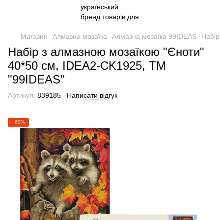
Магазин
Алмазна мозаїка
Алмазна мозаїка 99IDEAS
Набір
Набір з алмазною мозаїкою "Єноти"
40*50 см, IDEA2-CK1925, ТМ
"99IDEAS"
Артикул:
839185
Написати відгук
−60%