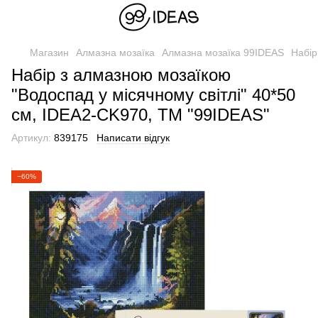
Магазин
Алмазна мозаїка
Алмазна мозаїка 99IDEAS
Набір
Набір з алмазною мозаїкою
"Водоспад у місячному світлі" 40*50
см, IDEA2-CK970, ТМ "99IDEAS"
Артикул:
839175
Написати відгук
−60%