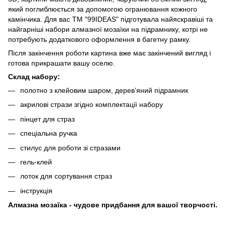
який поглиблюється за допомогою огранювання кожного
камінчика. Для вас ТМ "99IDEAS" підготувала найяскравіші та
найгарніші набори алмазної мозаїки на підрамнику, котрі не
потребують додаткового оформлення в багетну рамку.
Після закінчення роботи картина вже має закінчений вигляд і
готова прикрашати вашу оселю.
Склад набору:
полотно з клейовим шаром, дерев’яний підрамник
акрилові стрази згідно комплектації набору
пінцет для страз
спеціальна ручка
стилус для роботи зі стразами
гель-клей
лоток для сортування страз
інструкція
Алмазна мозаїка - чудове придбання для вашої творчості.