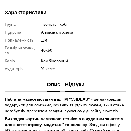
Характеристики
Група
Твочість і хобі
Підгрупа
Алмазна мозаїка
Приналежність
Дім
Розмір картини,
40x50
см
Колір
Комбінований
Аудиторія
Унісекс
Опис
Відгуки
Набір алмазної мозаїки від ТМ "99IDEAS"
- це найкращий
подарунок для близьких, коханих та рідних людей, який стане
незабутнім презентом завдяки сучасному дизайну сюжетів!
Викладка картин алмазною технікою є чудовим заняттям
для зняття стресу, медитації та релаксу
. Завдяки ефекту
5D, картини мають дивовижний, чаруючий об’ємний вигляд,