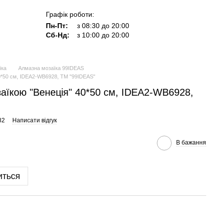
Графік роботи:
Пн-Пт:
з 08:30 до 20:00
Сб-Нд:
з 10:00 до 20:00
їка
Алмазна мозаїка 99IDEAS
40*50 см, IDEA2-WB6928, ТМ "99IDEAS"
аїкою "Венеція" 40*50 см, IDEA2-WB6928,
82
Написати відгук
В бажання
иться