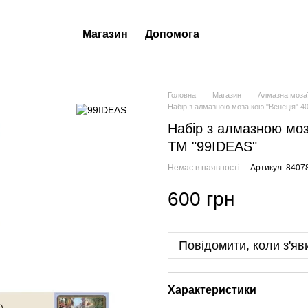
Магазин
Допомога
Головна
Магазин
Алмазна моза
Набір з алмазною мозаїкою "Венеція" 
Набір з алмазною моз
ТМ "99IDEAS"
Немає в наявності
Артикул: 8407
600 грн
Повідомити, коли з'яв
Характеристики