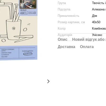
Група
Твочість і
Підгрупа
Алмазна 
Приналежність
Дім
Розмір картини, см
40x50
Колір
Комбінов
Аудиторія
Унісекс
Опис
Новий відгук або
Доставка
Оплата