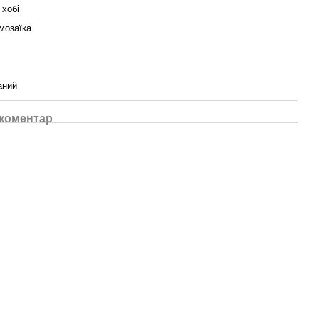
 хобі
мозаїка
аний
 коментар