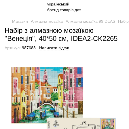
Магазин
Алмазна мозаїка
Алмазна мозаїка 99IDEAS
Набір
Набір з алмазною мозаїкою
"Венеція", 40*50 см, IDEA2-CK2265
Артикул:
987683
Написати відгук