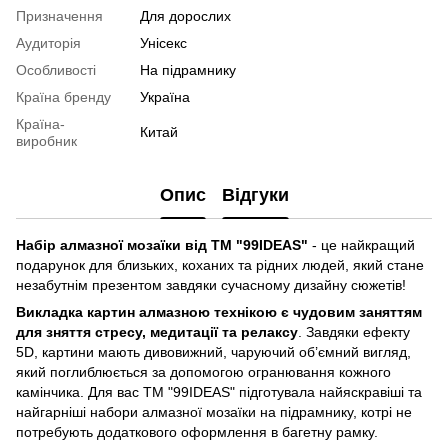
Призначення
Для дорослих
Аудиторія
Унісекс
Особливості
На підрамнику
Країна бренду
Україна
Країна-
Китай
виробник
Опис
Відгуки
Набір алмазної мозаїки від ТМ "99IDEAS"
- це найкращий
подарунок для близьких, коханих та рідних людей, який стане
незабутнім презентом завдяки сучасному дизайну сюжетів!
Викладка картин алмазною технікою є чудовим заняттям
для зняття стресу, медитації та релаксу
. Завдяки ефекту
5D, картини мають дивовижний, чаруючий об’ємний вигляд,
який поглиблюється за допомогою огранювання кожного
камінчика. Для вас ТМ "99IDEAS" підготувала найяскравіші та
найгарніші набори алмазної мозаїки на підрамнику, котрі не
потребують додаткового оформлення в багетну рамку.