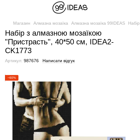
Магазин
Алмазна мозаїка
Алмазна мозаїка 99IDEAS
Набір
Набір з алмазною мозаїкою
"Пристрасть", 40*50 см, IDEA2-
CK1773
Артикул:
987676
Написати відгук
−60%