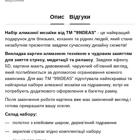
виробник
Опис
Відгуки
Набір алмазної мозаїки від ТМ "99IDEAS"
- це найкращий
подарунок для близьких, коханих та рідних людей, який стане
незабутнім презентом завдяки сучасному дизайну сюжетів!
Викладка картин алмазною технікою є чудовим заняттям
для зняття стресу, медитації та релаксу
. Завдяки ефекту
5D, картини мають дивовижний, чаруючий об’ємний вигляд,
який поглиблюється за допомогою огранювання кожного
камінчика. Для вас ТМ "99IDEAS" підготувала найяскравіші та
найгарніші набори алмазної мозаїки на підрамнику, котрі не
потребують додаткового оформлення в багетну рамку.
Після закінчення роботи картина вже має закінчений вигляд і
готова прикрашати вашу оселю.
Склад набору:
полотно з клейовим шаром, дерев’яний підрамник
акрилові стрази згідно комплектації набору