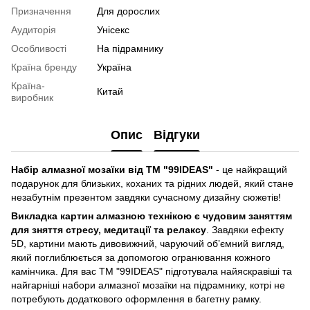
Призначення
Для дорослих
Аудиторія
Унісекс
Особливості
На підрамнику
Країна бренду
Україна
Країна-
Китай
виробник
Опис
Відгуки
Набір алмазної мозаїки від ТМ "99IDEAS"
- це найкращий
подарунок для близьких, коханих та рідних людей, який стане
незабутнім презентом завдяки сучасному дизайну сюжетів!
Викладка картин алмазною технікою є чудовим заняттям
для зняття стресу, медитації та релаксу
. Завдяки ефекту
5D, картини мають дивовижний, чаруючий об’ємний вигляд,
який поглиблюється за допомогою огранювання кожного
камінчика. Для вас ТМ "99IDEAS" підготувала найяскравіші та
найгарніші набори алмазної мозаїки на підрамнику, котрі не
потребують додаткового оформлення в багетну рамку.