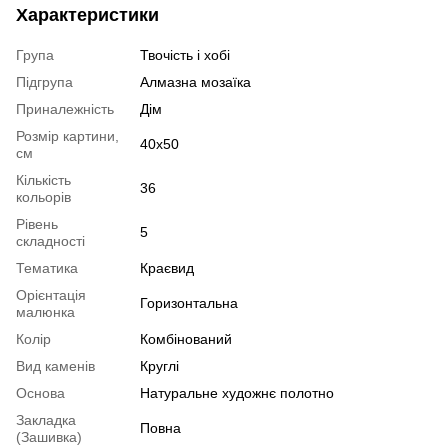
Характеристики
Група
Твочість і хобі
Підгрупа
Алмазна мозаїка
Приналежність
Дім
Розмір картини,
40x50
см
Кількість
36
кольорів
Рівень
5
складності
Тематика
Краєвид
Орієнтація
Горизонтальна
малюнка
Колір
Комбінований
Вид каменів
Круглі
Основа
Натуральне художнє полотно
Закладка
Повна
(Зашивка)