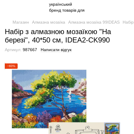
Магазин
Алмазна мозаїка
Алмазна мозаїка 99IDEAS
Набір
Набір з алмазною мозаїкою "На
березі", 40*50 см, IDEA2-CK990
Артикул:
987667
Написати відгук
−60%