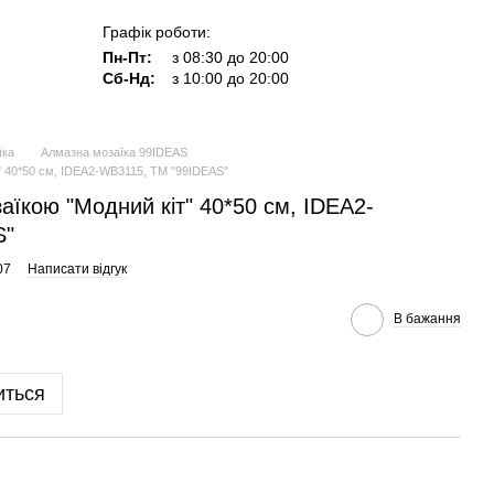
Графік роботи:
Пн-Пт:
з 08:30 до 20:00
Сб-Нд:
з 10:00 до 20:00
їка
Алмазна мозаїка 99IDEAS
" 40*50 см, IDEA2-WB3115, ТМ "99IDEAS"
аїкою "Модний кіт" 40*50 см, IDEA2-
S"
07
Написати відгук
В бажання
иться