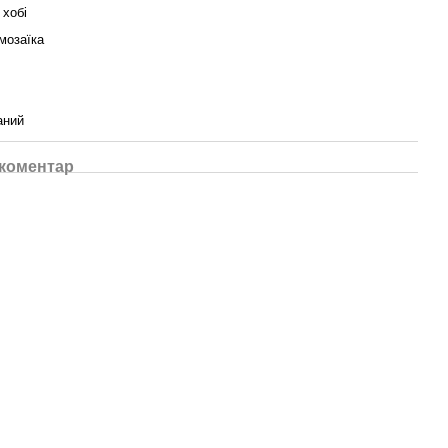
 хобі
мозаїка
аний
 коментар