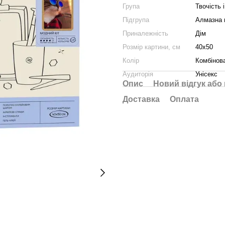
Група
Твочість і
Підгрупа
Алмазна 
Приналежність
Дім
Розмір картини, см
40x50
Колір
Комбінов
Аудиторія
Унісекс
Опис
Новий відгук або
Доставка
Оплата