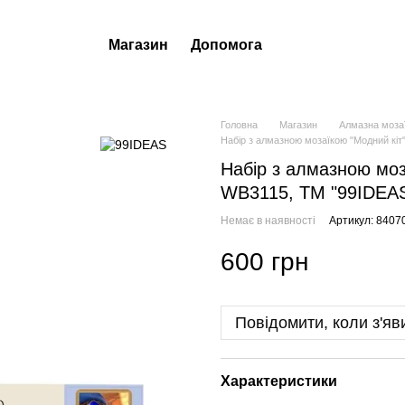
Магазин
Допомога
Головна
Магазин
Алмазна моза
Набір з алмазною мозаїкою "Модний кіт
Набір з алмазною моз
WB3115, ТМ "99IDEA
Немає в наявності
Артикул: 8407
600 грн
Повідомити, коли з'яв
Характеристики