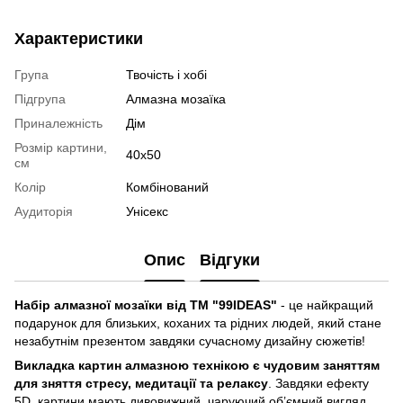
Характеристики
Група
Твочість і хобі
Підгрупа
Алмазна мозаїка
Приналежність
Дім
Розмір картини,
40x50
см
Колір
Комбінований
Аудиторія
Унісекс
Опис
Відгуки
Набір алмазної мозаїки від ТМ "99IDEAS"
- це найкращий
подарунок для близьких, коханих та рідних людей, який стане
незабутнім презентом завдяки сучасному дизайну сюжетів!
Викладка картин алмазною технікою є чудовим заняттям
для зняття стресу, медитації та релаксу
. Завдяки ефекту
5D, картини мають дивовижний, чаруючий об’ємний вигляд,