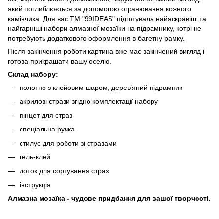
який поглиблюється за допомогою огранювання кожного
камінчика. Для вас ТМ "99IDEAS" підготувала найяскравіші та
найгарніші набори алмазної мозаїки на підрамнику, котрі не
потребують додаткового оформлення в багетну рамку.
Після закінчення роботи картина вже має закінчений вигляд і
готова прикрашати вашу оселю.
Склад набору:
полотно з клейовим шаром, дерев’яний підрамник
акрилові стрази згідно комплектації набору
пінцет для страз
спеціальна ручка
стилус для роботи зі стразами
гель-клей
лоток для сортування страз
інструкція
Алмазна мозаїка - чудове придбання для вашої творчості.