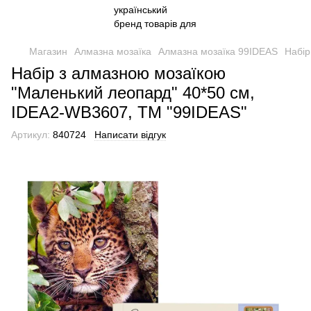
Магазин
Алмазна мозаїка
Алмазна мозаїка 99IDEAS
Набір
Набір з алмазною мозаїкою
"Маленький леопард" 40*50 см,
IDEA2-WB3607, ТМ "99IDEAS"
Артикул:
840724
Написати відгук