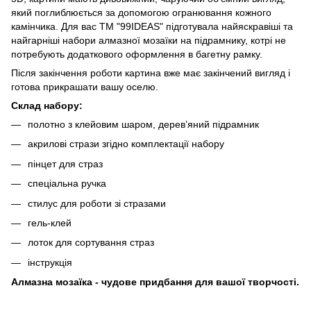
який поглиблюється за допомогою огранювання кожного
камінчика. Для вас ТМ "99IDEAS" підготувала найяскравіші та
найгарніші набори алмазної мозаїки на підрамнику, котрі не
потребують додаткового оформлення в багетну рамку.
Після закінчення роботи картина вже має закінчений вигляд і
готова прикрашати вашу оселю.
Склад набору:
полотно з клейовим шаром, дерев’яний підрамник
акрилові стрази згідно комплектації набору
пінцет для страз
спеціальна ручка
стилус для роботи зі стразами
гель-клей
лоток для сортування страз
інструкція
Алмазна мозаїка - чудове придбання для вашої творчості.