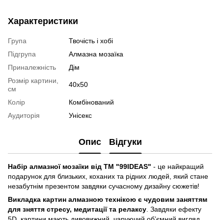
Характеристики
Група
Твочість і хобі
Підгрупа
Алмазна мозаїка
Приналежність
Дім
Розмір картини,
40x50
см
Колір
Комбінований
Аудиторія
Унісекс
Опис
Відгуки
Набір алмазної мозаїки від ТМ "99IDEAS"
- це найкращий
подарунок для близьких, коханих та рідних людей, який стане
незабутнім презентом завдяки сучасному дизайну сюжетів!
Викладка картин алмазною технікою є чудовим заняттям
для зняття стресу, медитації та релаксу
. Завдяки ефекту
5D, картини мають дивовижний, чаруючий об’ємний вигляд,