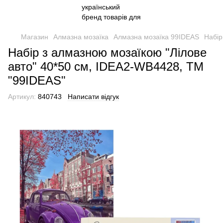
Магазин
Алмазна мозаїка
Алмазна мозаїка 99IDEAS
Набір
Набір з алмазною мозаїкою "Лілове
авто" 40*50 см, IDEA2-WB4428, ТМ
"99IDEAS"
Артикул:
840743
Написати відгук