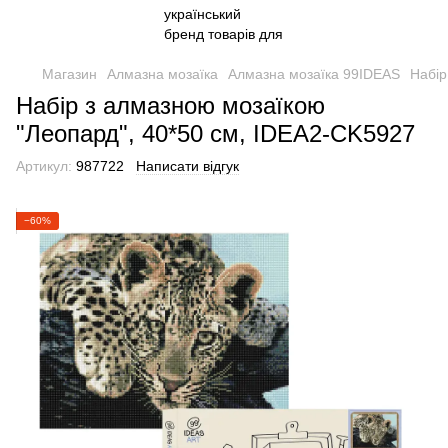
Магазин
Алмазна мозаїка
Алмазна мозаїка 99IDEAS
Набір
Набір з алмазною мозаїкою
"Леопард", 40*50 см, IDEA2-CK5927
Артикул:
987722
Написати відгук
−60%