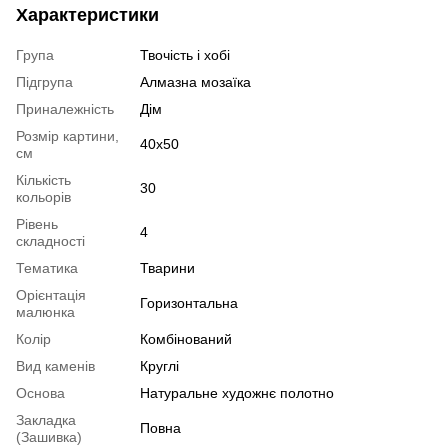
Характеристики
Група
Твочість і хобі
Підгрупа
Алмазна мозаїка
Приналежність
Дім
Розмір картини,
40x50
см
Кількість
30
кольорів
Рівень
4
складності
Тематика
Тварини
Орієнтація
Горизонтальна
малюнка
Колір
Комбінований
Вид каменів
Круглі
Основа
Натуральне художнє полотно
Закладка
Повна
(Зашивка)