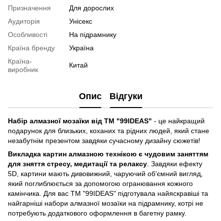
Призначення
Для дорослих
Аудиторія
Унісекс
Особливості
На підрамнику
Країна бренду
Україна
Країна-
Китай
виробник
Опис
Відгуки
Набір алмазної мозаїки від ТМ "99IDEAS"
- це найкращий
подарунок для близьких, коханих та рідних людей, який стане
незабутнім презентом завдяки сучасному дизайну сюжетів!
Викладка картин алмазною технікою є чудовим заняттям
для зняття стресу, медитації та релаксу
. Завдяки ефекту
5D, картини мають дивовижний, чаруючий об’ємний вигляд,
який поглиблюється за допомогою огранювання кожного
камінчика. Для вас ТМ "99IDEAS" підготувала найяскравіші та
найгарніші набори алмазної мозаїки на підрамнику, котрі не
потребують додаткового оформлення в багетну рамку.