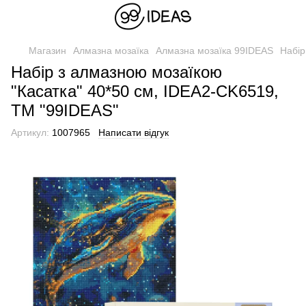
Магазин
Алмазна мозаїка
Алмазна мозаїка 99IDEAS
Набір
Набір з алмазною мозаїкою
"Касатка" 40*50 см, IDEA2-CK6519,
ТМ "99IDEAS"
Артикул:
1007965
Написати відгук