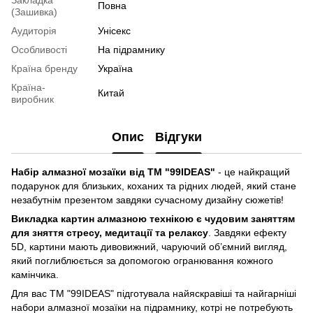
Закладка
Повна
(Зашивка)
Аудиторія
Унісекс
Особливості
На підрамнику
Країна бренду
Україна
Країна-
Китай
виробник
Опис
Відгуки
Набір алмазної мозаїки від ТМ "99IDEAS"
- це найкращий
подарунок для близьких, коханих та рідних людей, який стане
незабутнім презентом завдяки сучасному дизайну сюжетів!
Викладка картин алмазною технікою є чудовим заняттям
для зняття стресу, медитації та релаксу
. Завдяки ефекту
5D, картини мають дивовижний, чаруючий об’ємний вигляд,
який поглиблюється за допомогою огранювання кожного
камінчика.
Для вас ТМ "99IDEAS" підготувала найяскравіші та найгарніші
набори алмазної мозаїки на підрамнику, котрі не потребують