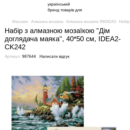
Магазин
Алмазна мозаїка
Алмазна мозаїка 99IDEAS
Набір
Набір з алмазною мозаїкою "Дім
доглядача маяка", 40*50 см, IDEA2-
CK242
Артикул:
987644
Написати відгук