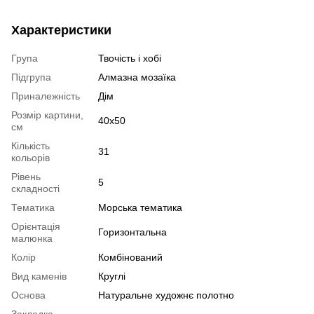
Характеристики
Група
Твочість і хобі
Підгрупа
Алмазна мозаїка
Приналежність
Дім
Розмір картини,
40x50
см
Кількість
31
кольорів
Рівень
5
складності
Тематика
Морська тематика
Орієнтація
Горизонтальна
малюнка
Колір
Комбінований
Вид каменів
Круглі
Основа
Натуральне художнє полотно