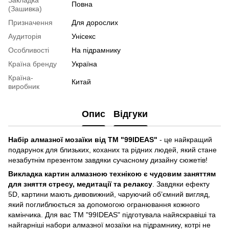
Закладка
Повна
(Зашивка)
Призначення
Для дорослих
Аудиторія
Унісекс
Особливості
На підрамнику
Країна бренду
Україна
Країна-
Китай
виробник
Опис
Відгуки
Набір алмазної мозаїки від ТМ "99IDEAS"
- це найкращий
подарунок для близьких, коханих та рідних людей, який стане
незабутнім презентом завдяки сучасному дизайну сюжетів!
Викладка картин алмазною технікою є чудовим заняттям
для зняття стресу, медитації та релаксу
. Завдяки ефекту
5D, картини мають дивовижний, чаруючий об’ємний вигляд,
який поглиблюється за допомогою огранювання кожного
камінчика. Для вас ТМ "99IDEAS" підготувала найяскравіші та
найгарніші набори алмазної мозаїки на підрамнику, котрі не