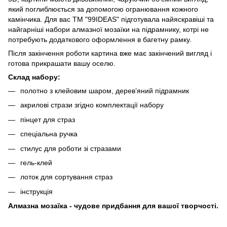
який поглиблюється за допомогою огранювання кожного
камінчика. Для вас ТМ "99IDEAS" підготувала найяскравіші та
найгарніші набори алмазної мозаїки на підрамнику, котрі не
потребують додаткового оформлення в багетну рамку.
Після закінчення роботи картина вже має закінчений вигляд і
готова прикрашати вашу оселю.
Склад набору:
полотно з клейовим шаром, дерев’яний підрамник
акрилові стрази згідно комплектації набору
пінцет для страз
спеціальна ручка
стилус для роботи зі стразами
гель-клей
лоток для сортування страз
інструкція
Алмазна мозаїка - чудове придбання для вашої творчості.