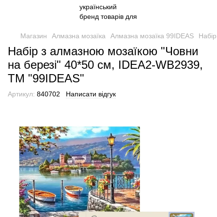
Магазин
Алмазна мозаїка
Алмазна мозаїка 99IDEAS
Набір
Набір з алмазною мозаїкою "Човни
на березі" 40*50 см, IDEA2-WB2939,
ТМ "99IDEAS"
Артикул:
840702
Написати відгук