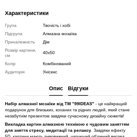
Характеристики
Група
Твочість і хобі
Підгрупа
Алмазна мозаїка
Приналежність
Дім
Розмір картини,
40x50
см
Колір
Комбінований
Аудиторія
Унісекс
Опис
Відгуки
Набір алмазної мозаїки від ТМ "99IDEAS"
- це найкращий
подарунок для близьких, коханих та рідних людей, який стане
незабутнім презентом завдяки сучасному дизайну сюжетів!
Викладка картин алмазною технікою є чудовим заняттям
для зняття стресу, медитації та релаксу
. Завдяки ефекту
5D, картини мають дивовижний, чаруючий об’ємний вигляд,