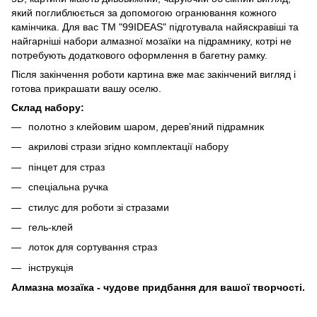
який поглиблюється за допомогою огранювання кожного
камінчика. Для вас ТМ "99IDEAS" підготувала найяскравіші та
найгарніші набори алмазної мозаїки на підрамнику, котрі не
потребують додаткового оформлення в багетну рамку.
Після закінчення роботи картина вже має закінчений вигляд і
готова прикрашати вашу оселю.
Склад набору:
полотно з клейовим шаром, дерев’яний підрамник
акрилові стрази згідно комплектації набору
пінцет для страз
спеціальна ручка
стилус для роботи зі стразами
гель-клей
лоток для сортування страз
інструкція
Алмазна мозаїка - чудове придбання для вашої творчості.