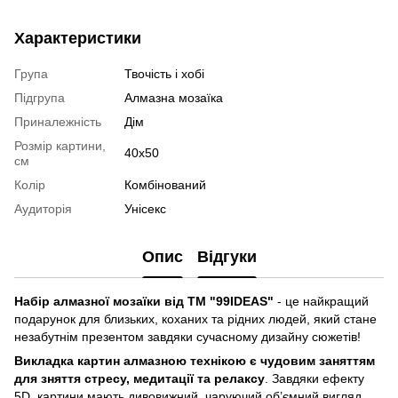
Характеристики
Група
Твочість і хобі
Підгрупа
Алмазна мозаїка
Приналежність
Дім
Розмір картини,
40x50
см
Колір
Комбінований
Аудиторія
Унісекс
Опис
Відгуки
Набір алмазної мозаїки від ТМ "99IDEAS"
- це найкращий
подарунок для близьких, коханих та рідних людей, який стане
незабутнім презентом завдяки сучасному дизайну сюжетів!
Викладка картин алмазною технікою є чудовим заняттям
для зняття стресу, медитації та релаксу
. Завдяки ефекту
5D, картини мають дивовижний, чаруючий об’ємний вигляд,