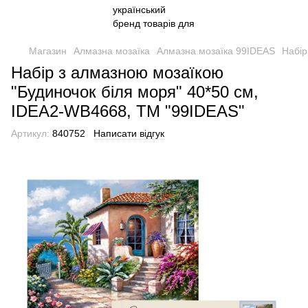
Магазин
Алмазна мозаїка
Алмазна мозаїка 99IDEAS
Набір
Набір з алмазною мозаїкою
"Будиночок біля моря" 40*50 см,
IDEA2-WB4668, ТМ "99IDEAS"
Артикул:
840752
Написати відгук