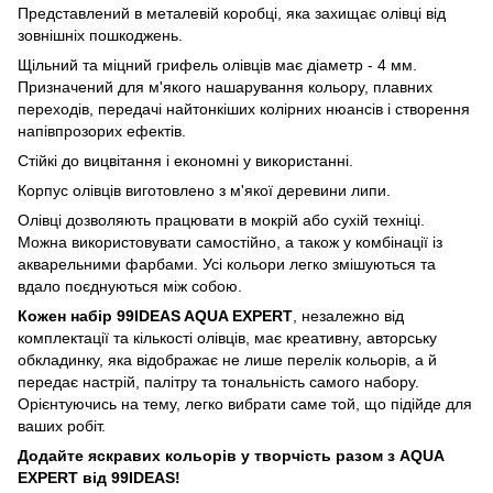
Представлений в металевій коробці, яка захищає олівці від
зовнішніх пошкоджень.
Щільний та міцний грифель олівців має діаметр - 4 мм.
Призначений для м'якого нашарування кольору, плавних
переходів, передачі найтонкіших колірних нюансів і створення
напівпрозорих ефектів.
Стійкі до вицвітання і економні у використанні.
Корпус олівців виготовлено з м'якої деревини липи.
Олівці дозволяють працювати в мокрій або сухій техніці.
Можна використовувати самостійно, а також у комбінації із
акварельними фарбами. Усі кольори легко змішуються та
вдало поєднуються між собою.
Кожен набір 99IDEAS AQUA EXPERT
, незалежно від
комплектації та кількості олівців, має креативну, авторську
обкладинку, яка відображає не лише перелік кольорів, а й
передає настрій, палітру та тональність самого набору.
Орієнтуючись на тему, легко вибрати саме той, що підійде для
ваших робіт.
Додайте яскравих кольорів у творчість разом з AQUA
EXPERT від 99IDEAS!