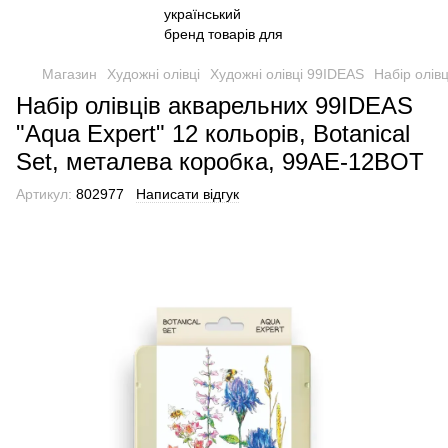
Магазин
Художні олівці
Художні олівці 99IDEAS
Набір олів
Набір олівців акварельних 99IDEAS
"Aqua Expert" 12 кольорів, Botanical
Set, металева коробка, 99AE-12BOT
Артикул:
802977
Написати відгук