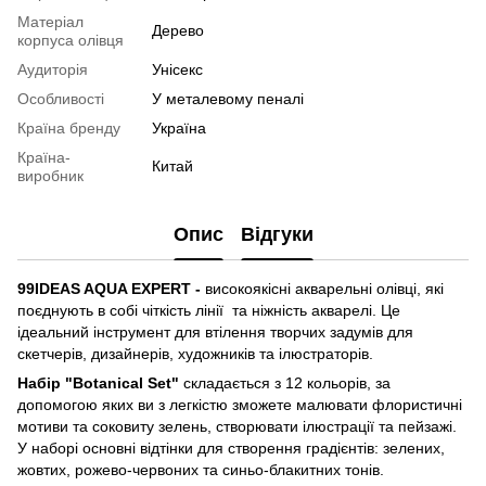
Матеріал
Дерево
корпуса олівця
Аудиторія
Унісекс
Особливості
У металевому пеналі
Країна бренду
Україна
Країна-
Китай
виробник
Опис
Відгуки
99IDEAS AQUA EXPERT -
високоякісні акварельні олівці, які
поєднують в собі чіткість лінії та ніжність акварелі. Це
ідеальний інструмент для втілення творчих задумів для
скетчерів, дизайнерів, художників та ілюстраторів.
Набір "Botanical Set"
складається з 12 кольорів, за
допомогою яких ви з легкістю зможете малювати флористичні
мотиви та соковиту зелень, створювати ілюстрації та пейзажі.
У наборі основні відтінки для створення градієнтів: зелених,
жовтих, рожево-червоних та синьо-блакитних тонів.