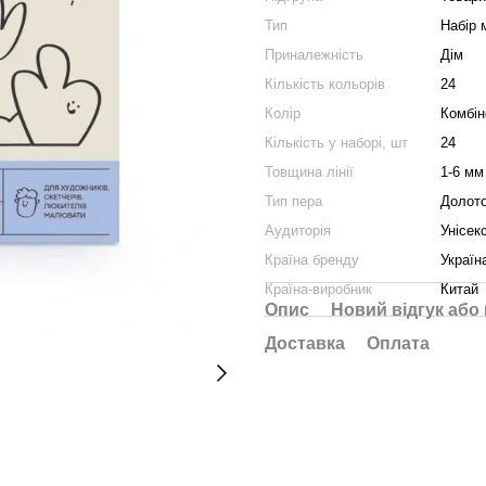
Тип
Набір 
Приналежність
Дім
Кількість кольорів
24
Колір
Комбін
Кількість у наборі, шт
24
Товщина лінії
1-6 мм
Тип пера
Долот
Аудиторія
Унісек
Країна бренду
Україн
Країна-виробник
Китай
Опис
Новий відгук або
Доставка
Оплата