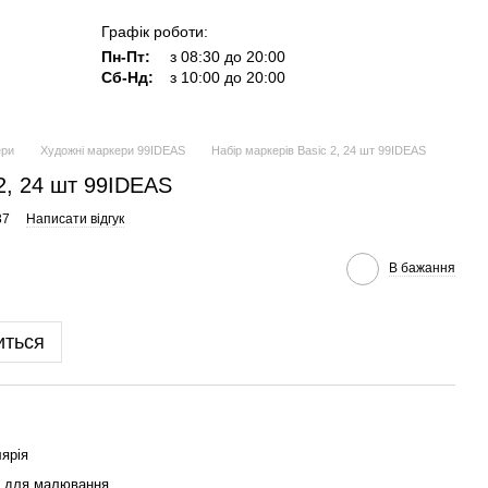
Графік роботи:
Пн-Пт:
з 08:30 до 20:00
Сб-Нд:
з 10:00 до 20:00
ери
Художні маркери 99IDEAS
Набір маркерів Basic 2, 24 шт 99IDEAS
 2, 24 шт 99IDEAS
37
Написати відгук
В бажання
иться
ярія
и для малювання