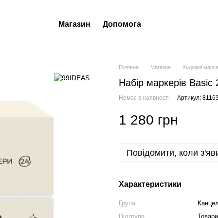
Магазин
Допомога
Головна
Магазин
Художні марк
Набір маркерів Basic
Немає в наявності
Артикул: 8116
1 280 грн
Повідомити, коли з'яв
Характеристики
Група
Канцел
Підгрупа
Товар