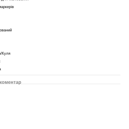
маркерів
ований
о/Куля
с
а
 коментар