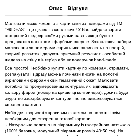
Опис
Відгуки
Малювати може кожен, а з картинами за номерами від ТМ
"99IDEAS" - це цікаво і захоплююче! У Вас вийде створити
авторський шедевр своїми руками навіть якщо будете
працювати з полотном і фарбами вперше. Захоплюючі набори
малювання за номерами сприятливо впливають на настрій,
творчий розвиток і дарують приємний результат - особистий
шедевр на стіну в інтер'єр або як подарунок hand-made.
Все просто! Необхідно купити картину по номерам, отримати,
розпакувати і відразу можна починати писати на полотні
акриловими фарбами свій тематичний сюжет. Малювати
потрібно по пронумерованим контурам, які відповідають
кольору фарби (номер на кришечці контейнера), досить буде
акуратно зафарбовувати контури і почне вимальовуватися
справжня картина.
Набір для творчості з красивим сюжетом на полотні і всім
необхідним для створення готової картини:
- Натуральне полотно на підрамнику із галерейною натяжкою
(100% бавовна, модульний підрамник розмір 40*50 см). На