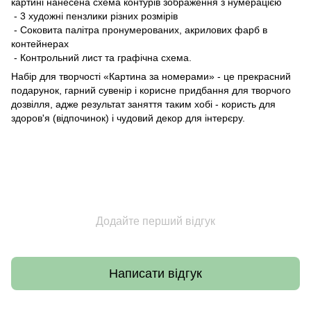
картині нанесена схема контурів зображення з нумерацією
- 3 художні пензлики різних розмірів
- Соковита палітра пронумерованих, акрилових фарб в
контейнерах
- Контрольний лист та графічна схема.
Набір для творчості «Картина за номерами» - це прекрасний
подарунок, гарний сувенір і корисне придбання для творчого
дозвілля, адже результат заняття таким хобі - користь для
здоров'я (відпочинок) і чудовий декор для інтерєру.
Додайте перший відгук
Написати відгук