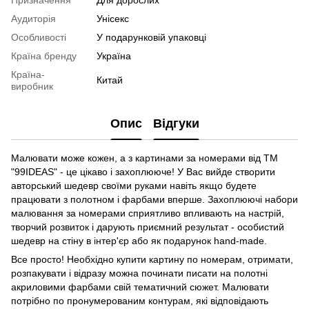
Призначення
Для дорослих
Аудиторія
Унісекс
Особливості
У подарунковій упаковці
Країна бренду
Україна
Країна-
Китай
виробник
Опис
Відгуки
Малювати може кожен, а з картинами за номерами від ТМ
"99IDEAS" - це цікаво і захоплююче! У Вас вийде створити
авторський шедевр своїми руками навіть якщо будете
працювати з полотном і фарбами вперше. Захоплюючі набори
малювання за номерами сприятливо впливають на настрій,
творчий розвиток і дарують приємний результат - особистий
шедевр на стіну в інтер'єр або як подарунок hand-made.
Все просто! Необхідно купити картину по номерам, отримати,
розпакувати і відразу можна починати писати на полотні
акриловими фарбами свій тематичний сюжет. Малювати
потрібно по пронумерованим контурам, які відповідають