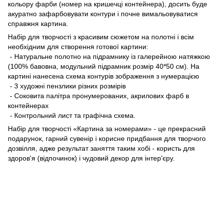
кольору фарби (номер на кришечці контейнера), досить буде
акуратно зафарбовувати контури і почне вимальовуватися
справжня картина.
Набір для творчості з красивим сюжетом на полотні і всім
необхідним для створення готової картини:
- Натуральне полотно на підрамнику із галерейною натяжкою
(100% бавовна, модульний підрамник розмір 40*50 см). На
картині нанесена схема контурів зображення з нумерацією
- 3 художні пензлики різних розмірів
- Соковита палітра пронумерованих, акрилових фарб в
контейнерах
- Контрольний лист та графічна схема.
Набір для творчості «Картина за номерами» - це прекрасний
подарунок, гарний сувенір і корисне придбання для творчого
дозвілля, адже результат заняття таким хобі - користь для
здоров'я (відпочинок) і чудовий декор для інтер'єру.