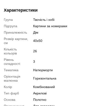
Характеристики
Група
Твочість і хобі
Підгрупа
Картини за номерами
Приналежність
Дім
Розмір картини,
40х50
см
Кількість
26
кольорів
Рівень
3
складності
Тематика
Натюрморти
Орієнтація
Горизонтальна
малюнка
Колір
Комбінований
Тип фарб
Акрилові
Основа
Полотно