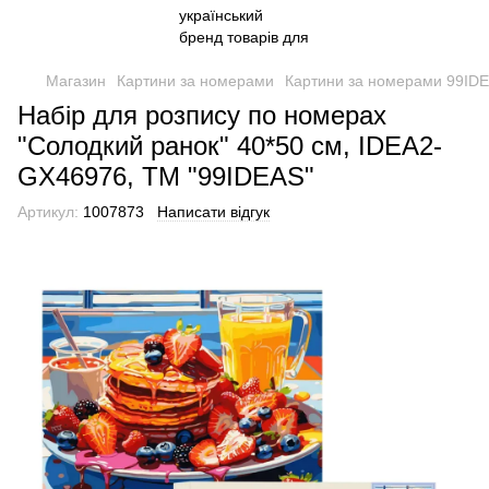
Магазин
Картини за номерами
Картини за номерами 99ID
Набір для розпису по номерах
"Солодкий ранок" 40*50 см, IDEA2-
GX46976, ТМ "99IDEAS"
Артикул:
1007873
Написати відгук