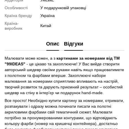
Аудиторія
Унісекс
Особливості
У подарунковій упаковці
Країна бренду
Україна
Країна-
Китай
виробник
Опис
Відгуки
Малювати може кожен, а з
картинами за номерами від ТМ
"99IDEAS"
- це цікаво та захоплююче! У Вас вийде створити
авторський шедевр своїми руками навіть якщо працюватимете
з полотном та фарбами вперше. Захоплюючі набори
малювання за номерами сприятливо впливають на настрій,
творчий розвиток та дарують приємний результат – особистий
шедевр на стіну в інтер'єр чи подарунок hand-made.
Все просто! Необхідно купити картину за номерами, отримати,
розпакувати і одразу можна починати писати на полотні
акриловими фарбами свій тематичний сюжет. Малювати
потрібно за пронумерованими контурами, що відповідають
кольору фарби (номер на кришечці контейнера), достатньо