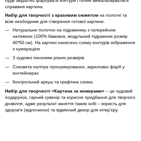
буде акуратно фарбувати контури і почне вимальовуватися
справжня картина.
Набір для творчості з красивим сюжетом
на полотні та
всім необхідним для створення готової картини:
Натуральне полотно на підрамнику з галерейною
натяжкою (100% бавовна, модульний підрамник розмір
40*50 см). На картині нанесено схему контурів зображення
з нумерацією
3 художні пензлики різних розмірів
Соковита палітра пронумерованих, акрилових фарб у
контейнерах
Контрольний аркуш та графічна схема.
Набір для творчості «Картина за номерами»
– це чудовий
подарунок, гарний сувенір та корисне придбання для творчого
дозвілля, адже результат заняття таким хобі – користь для
здоров'я (відпочинок) та відмінний декор для інтер'єру.