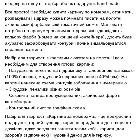
шедевр на стіну в інтер'єр або як подарунок hand-made.
Все просто! Необхідно купити картину по номерам, отримати,
розпакувати і відразу можна починати писати на полотні
акриловими фарбами свій тематичний сюжет. Малювати
потрібно по пронумерованим контурам, які відповідають
кольору фарби (номер на кришечці контейнера), досить буде
акуратно зафарбовувати контури і почне вимальовуватися
справжня картина.
Набір для творчості з красивим сюжетом на полотні і всім
необхідним для створення готової картини:
- Натуральне полотно на підрамнику із галерейною натяжкою
(100% бавовна, модульний підрамник розмір 40*50 см). На
картині нанесена схема контурів зображення з нумерацією
- 3 художні пензлики різних розмірів
- Соковита палітра пронумерованих, акрилових фарб в
контейнерах
- Контрольний лист та графічна схема.
Набір для творчості «Картина за номерами» - це прекрасний
подарунок, гарний сувенір і корисне придбання для творчого
дозвілля, адже результат заняття таким хобі - користь для
здоров'я (відпочинок) і чудовий декор для інтер·єру.