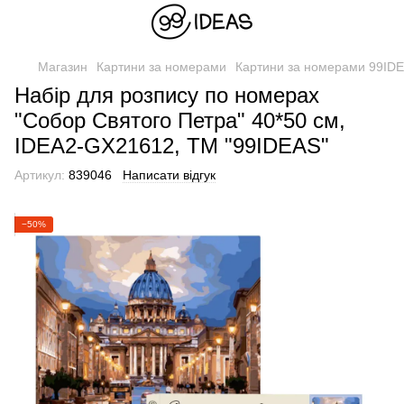
Магазин
Картини за номерами
Картини за номерами 99ID
Набір для розпису по номерах
"Собор Святого Петра" 40*50 см,
IDEA2-GX21612, ТМ "99IDEAS"
Артикул:
839046
Написати відгук
−50%