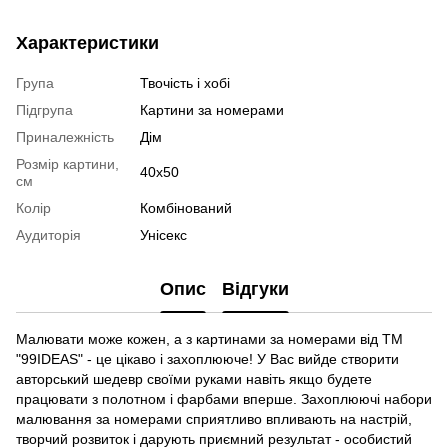
Характеристики
Група
Твочість і хобі
Підгрупа
Картини за номерами
Приналежність
Дім
Розмір картини,
40х50
см
Колір
Комбінований
Аудиторія
Унісекс
Опис
Відгуки
Малювати може кожен, а з картинами за номерами від ТМ
"99IDEAS" - це цікаво і захоплююче! У Вас вийде створити
авторський шедевр своїми руками навіть якщо будете
працювати з полотном і фарбами вперше. Захоплюючі набори
малювання за номерами сприятливо впливають на настрій,
творчий розвиток і дарують приємний результат - особистий