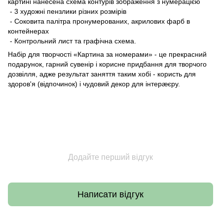
картині нанесена схема контурів зображення з нумерацією
- 3 художні пензлики різних розмірів
- Соковита палітра пронумерованих, акрилових фарб в
контейнерах
- Контрольний лист та графічна схема.
Набір для творчості «Картина за номерами» - це прекрасний
подарунок, гарний сувенір і корисне придбання для творчого
дозвілля, адже результат заняття таким хобі - користь для
здоров'я (відпочинок) і чудовий декор для інтерæєру.
Додайте перший відгук
Написати відгук