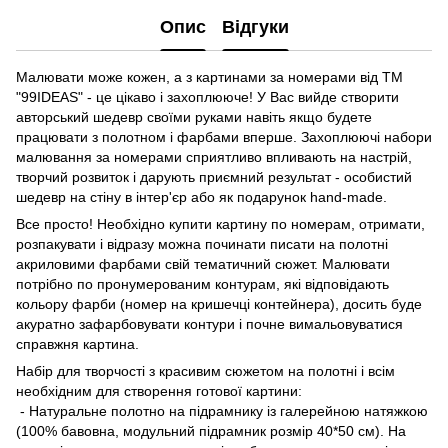
Опис
Відгуки
Малювати може кожен, а з картинами за номерами від ТМ
"99IDEAS" - це цікаво і захоплююче! У Вас вийде створити
авторський шедевр своїми руками навіть якщо будете
працювати з полотном і фарбами вперше. Захоплюючі набори
малювання за номерами сприятливо впливають на настрій,
творчий розвиток і дарують приємний результат - особистий
шедевр на стіну в інтер'єр або як подарунок hand-made.
Все просто! Необхідно купити картину по номерам, отримати,
розпакувати і відразу можна починати писати на полотні
акриловими фарбами свій тематичний сюжет. Малювати
потрібно по пронумерованим контурам, які відповідають
кольору фарби (номер на кришечці контейнера), досить буде
акуратно зафарбовувати контури і почне вимальовуватися
справжня картина.
Набір для творчості з красивим сюжетом на полотні і всім
необхідним для створення готової картини:
- Натуральне полотно на підрамнику із галерейною натяжкою
(100% бавовна, модульний підрамник розмір 40*50 см). На