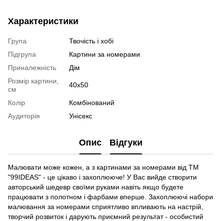
Характеристики
Група
Твочість і хобі
Підгрупа
Картини за номерами
Приналежність
Дім
Розмір картини,
40х50
см
Колір
Комбінований
Аудиторія
Унісекс
Опис
Відгуки
Малювати може кожен, а з картинами за номерами від ТМ
"99IDEAS" - це цікаво і захоплююче! У Вас вийде створити
авторський шедевр своїми руками навіть якщо будете
працювати з полотном і фарбами вперше. Захоплюючі набори
малювання за номерами сприятливо впливають на настрій,
творчий розвиток і дарують приємний результат - особистий