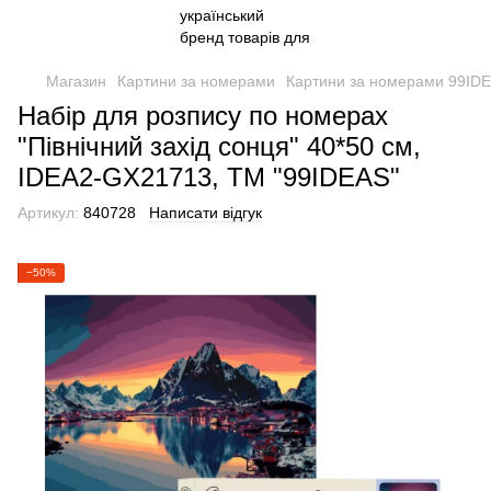
Магазин
Картини за номерами
Картини за номерами 99ID
Набір для розпису по номерах
"Північний захід сонця" 40*50 см,
IDEA2-GX21713, ТМ "99IDEAS"
Артикул:
840728
Написати відгук
−50%