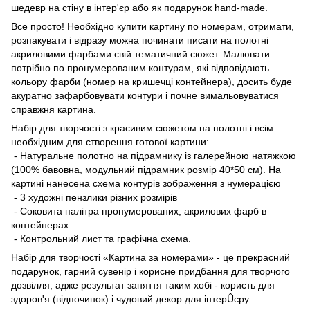
шедевр на стіну в інтер'єр або як подарунок hand-made.
Все просто! Необхідно купити картину по номерам, отримати,
розпакувати і відразу можна починати писати на полотні
акриловими фарбами свій тематичний сюжет. Малювати
потрібно по пронумерованим контурам, які відповідають
кольору фарби (номер на кришечці контейнера), досить буде
акуратно зафарбовувати контури і почне вимальовуватися
справжня картина.
Набір для творчості з красивим сюжетом на полотні і всім
необхідним для створення готової картини:
- Натуральне полотно на підрамнику із галерейною натяжкою
(100% бавовна, модульний підрамник розмір 40*50 см). На
картині нанесена схема контурів зображення з нумерацією
- 3 художні пензлики різних розмірів
- Соковита палітра пронумерованих, акрилових фарб в
контейнерах
- Контрольний лист та графічна схема.
Набір для творчості «Картина за номерами» - це прекрасний
подарунок, гарний сувенір і корисне придбання для творчого
дозвілля, адже результат заняття таким хобі - користь для
здоров'я (відпочинок) і чудовий декор для інтерÛєру.