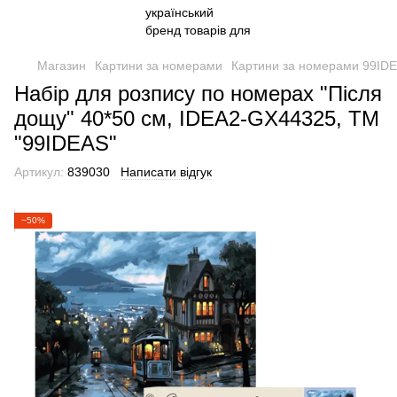
Магазин
Картини за номерами
Картини за номерами 99ID
Набір для розпису по номерах "Після
дощу" 40*50 см, IDEA2-GX44325, ТМ
"99IDEAS"
Артикул:
839030
Написати відгук
−50%