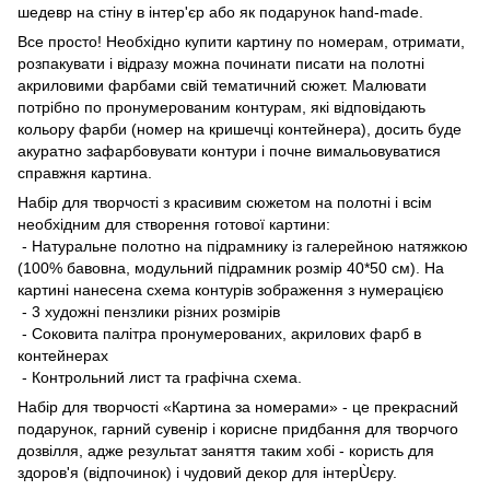
шедевр на стіну в інтер'єр або як подарунок hand-made.
Все просто! Необхідно купити картину по номерам, отримати,
розпакувати і відразу можна починати писати на полотні
акриловими фарбами свій тематичний сюжет. Малювати
потрібно по пронумерованим контурам, які відповідають
кольору фарби (номер на кришечці контейнера), досить буде
акуратно зафарбовувати контури і почне вимальовуватися
справжня картина.
Набір для творчості з красивим сюжетом на полотні і всім
необхідним для створення готової картини:
- Натуральне полотно на підрамнику із галерейною натяжкою
(100% бавовна, модульний підрамник розмір 40*50 см). На
картині нанесена схема контурів зображення з нумерацією
- 3 художні пензлики різних розмірів
- Соковита палітра пронумерованих, акрилових фарб в
контейнерах
- Контрольний лист та графічна схема.
Набір для творчості «Картина за номерами» - це прекрасний
подарунок, гарний сувенір і корисне придбання для творчого
дозвілля, адже результат заняття таким хобі - користь для
здоров'я (відпочинок) і чудовий декор для інтерÙєру.