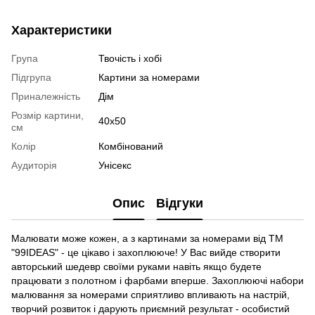
Характеристики
Група
Твочість і хобі
Підгрупа
Картини за номерами
Приналежність
Дім
Розмір картини,
40х50
см
Колір
Комбінований
Аудиторія
Унісекс
Опис
Відгуки
Малювати може кожен, а з картинами за номерами від ТМ
"99IDEAS" - це цікаво і захоплююче! У Вас вийде створити
авторський шедевр своїми руками навіть якщо будете
працювати з полотном і фарбами вперше. Захоплюючі набори
малювання за номерами сприятливо впливають на настрій,
творчий розвиток і дарують приємний результат - особистий