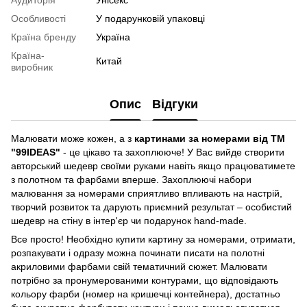
Аудиторія
Унісекс
Особливості
У подарунковій упаковці
Країна бренду
Україна
Країна-
Китай
виробник
Опис
Відгуки
Малювати може кожен, а з
картинами за номерами від ТМ
"99IDEAS"
- це цікаво та захоплююче! У Вас вийде створити
авторський шедевр своїми руками навіть якщо працюватимете
з полотном та фарбами вперше. Захоплюючі набори
малювання за номерами сприятливо впливають на настрій,
творчий розвиток та дарують приємний результат – особистий
шедевр на стіну в інтер'єр чи подарунок hand-made.
Все просто! Необхідно купити картину за номерами, отримати,
розпакувати і одразу можна починати писати на полотні
акриловими фарбами свій тематичний сюжет. Малювати
потрібно за пронумерованими контурами, що відповідають
кольору фарби (номер на кришечці контейнера), достатньо