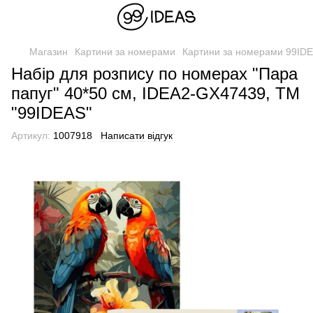
Магазин
Картини за номерами
Картини за номерами 99ID
Набір для розпису по номерах "Пара
папуг" 40*50 см, IDEA2-GX47439, ТМ
"99IDEAS"
Артикул:
1007918
Написати відгук