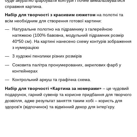
буде акуратно фарбувати контури і почне вимальовуватися
справжня картина.
Набір для творчості з красивим сюжетом
на полотні та
всім необхідним для створення готової картини:
Натуральне полотно на підрамнику з галерейною
натяжкою (100% бавовна, модульний підрамник розмір
40*50 см). На картині нанесено схему контурів зображення
з нумерацією
3 художні пензлики різних розмірів
Соковита палітра пронумерованих, акрилових фарб у
контейнерах
Контрольний аркуш та графічна схема.
Набір для творчості «Картина за номерами»
– це чудовий
подарунок, гарний сувенір та корисне придбання для творчого
дозвілля, адже результат заняття таким хобі – користь для
здоров'я (відпочинок) та відмінний декор для інтер'єру.