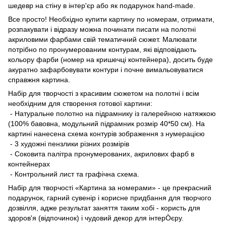
шедевр на стіну в інтер'єр або як подарунок hand-made.
Все просто! Необхідно купити картину по номерам, отримати,
розпакувати і відразу можна починати писати на полотні
акриловими фарбами свій тематичний сюжет. Малювати
потрібно по пронумерованим контурам, які відповідають
кольору фарби (номер на кришечці контейнера), досить буде
акуратно зафарбовувати контури і почне вимальовуватися
справжня картина.
Набір для творчості з красивим сюжетом на полотні і всім
необхідним для створення готової картини:
- Натуральне полотно на підрамнику із галерейною натяжкою
(100% бавовна, модульний підрамник розмір 40*50 см). На
картині нанесена схема контурів зображення з нумерацією
- 3 художні пензлики різних розмірів
- Соковита палітра пронумерованих, акрилових фарб в
контейнерах
- Контрольний лист та графічна схема.
Набір для творчості «Картина за номерами» - це прекрасний
подарунок, гарний сувенір і корисне придбання для творчого
дозвілля, адже результат заняття таким хобі - користь для
здоров'я (відпочинок) і чудовий декор для інтерÒєру.