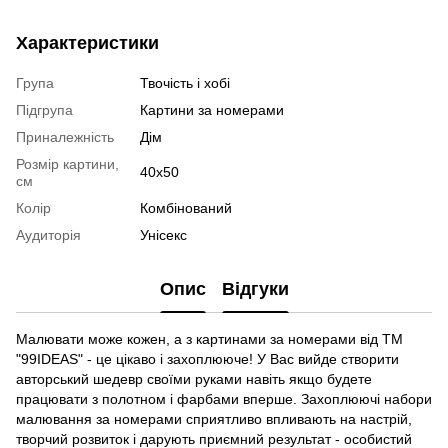
Характеристики
Група
Твочість і хобі
Підгрупа
Картини за номерами
Приналежність
Дім
Розмір картини,
40х50
см
Колір
Комбінований
Аудиторія
Унісекс
Опис
Відгуки
Малювати може кожен, а з картинами за номерами від ТМ
"99IDEAS" - це цікаво і захоплююче! У Вас вийде створити
авторський шедевр своїми руками навіть якщо будете
працювати з полотном і фарбами вперше. Захоплюючі набори
малювання за номерами сприятливо впливають на настрій,
творчий розвиток і дарують приємний результат - особистий