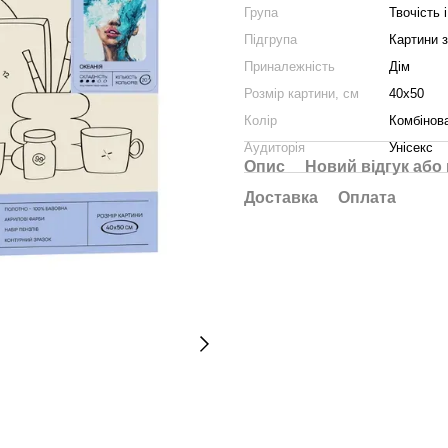
Група
Твочість і
Підгрупа
Картини 
Приналежність
Дім
Розмір картини, см
40х50
Колір
Комбінов
Аудиторія
Унісекс
Опис
Новий відгук або
Доставка
Оплата