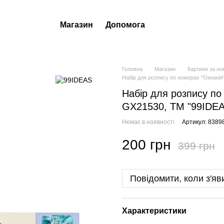
Магазин
Допомога
Головна
Магазин
Картини за н
Набір для розпису по номерах "Океанія
Набір для розпису по
GX21530, ТМ "99IDE
Немає в наявності
Артикул: 8389
200 грн
399 грн
Повідомити, коли з'яв
Характеристики