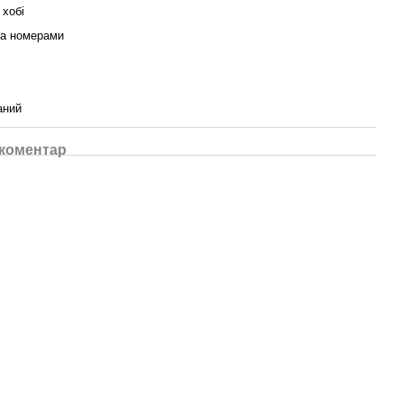
 хобі
за номерами
аний
 коментар