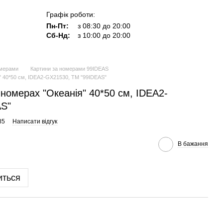
Графік роботи:
Пн-Пт:
з 08:30 до 20:00
Сб-Нд:
з 10:00 до 20:00
омерами
Картини за номерами 99IDEAS
" 40*50 см, IDEA2-GX21530, ТМ "99IDEAS"
 номерах "Океанія" 40*50 см, IDEA2-
AS"
85
Написати відгук
В бажання
иться