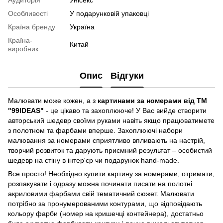
Аудиторія
Унісекс
Особливості
У подарунковій упаковці
Країна бренду
Україна
Країна-
Китай
виробник
Опис
Відгуки
Малювати може кожен, а з
картинами за номерами від ТМ
"99IDEAS"
- це цікаво та захоплююче! У Вас вийде створити
авторський шедевр своїми руками навіть якщо працюватимете
з полотном та фарбами вперше. Захоплюючі набори
малювання за номерами сприятливо впливають на настрій,
творчий розвиток та дарують приємний результат – особистий
шедевр на стіну в інтер'єр чи подарунок hand-made.
Все просто! Необхідно купити картину за номерами, отримати,
розпакувати і одразу можна починати писати на полотні
акриловими фарбами свій тематичний сюжет. Малювати
потрібно за пронумерованими контурами, що відповідають
кольору фарби (номер на кришечці контейнера), достатньо