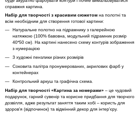
буде акуратно фарбувати контури і почне вимальовуватися
справжня картина.
Набір для творчості з красивим сюжетом
на полотні та
всім необхідним для створення готової картини:
Натуральне полотно на підрамнику з галерейною
натяжкою (100% бавовна, модульний підрамник розмір
40*50 см). На картині нанесено схему контурів зображення
з нумерацією
3 художні пензлики різних розмірів
Соковита палітра пронумерованих, акрилових фарб у
контейнерах
Контрольний аркуш та графічна схема.
Набір для творчості «Картина за номерами»
– це чудовий
подарунок, гарний сувенір та корисне придбання для творчого
дозвілля, адже результат заняття таким хобі – користь для
здоров'я (відпочинок) та відмінний декор для інтер'єру.