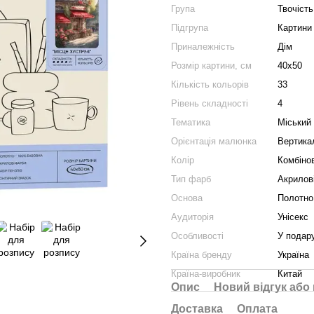
Група
Твочість 
Підгрупа
Картини
Приналежність
Дім
Розмір картини, см
40х50
Кількість кольорів
33
Рівень складності
4
Тематика
Міський
Орієнтація малюнка
Вертика
Колір
Комбіно
Тип фарб
Акрилов
Основа
Полотно
Аудиторія
Унісекс
Особливості
У подару
Країна бренду
Україна
Країна-виробник
Китай
Опис
Новий відгук або
Доставка
Оплата