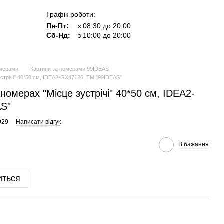
Графік роботи:
Пн-Пт:
з 08:30 до 20:00
Сб-Нд:
з 10:00 до 20:00
омерами
Картини за номерами 99IDEAS
устрічі" 40*50 см, IDEA2-GX47126, ТМ "99IDEAS"
номерах "Місце зустрічі" 40*50 см, IDEA2-
AS"
929
Написати відгук
В бажання
иться