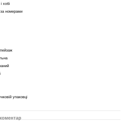
і хобі
 за номерами
 пейзаж
льна
ваний
і
нковій упаковці
 коментар