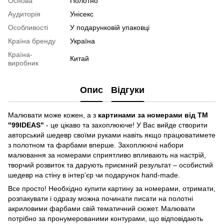
Основа
Полотно
Аудиторія
Унісекс
Особливості
У подарунковій упаковці
Країна бренду
Україна
Країна-
Китай
виробник
Опис
Відгуки
Малювати може кожен, а з
картинами за номерами від ТМ
"99IDEAS"
- це цікаво та захоплююче! У Вас вийде створити
авторський шедевр своїми руками навіть якщо працюватимете
з полотном та фарбами вперше. Захоплюючі набори
малювання за номерами сприятливо впливають на настрій,
творчий розвиток та дарують приємний результат – особистий
шедевр на стіну в інтер'єр чи подарунок hand-made.
Все просто! Необхідно купити картину за номерами, отримати,
розпакувати і одразу можна починати писати на полотні
акриловими фарбами свій тематичний сюжет. Малювати
потрібно за пронумерованими контурами, що відповідають