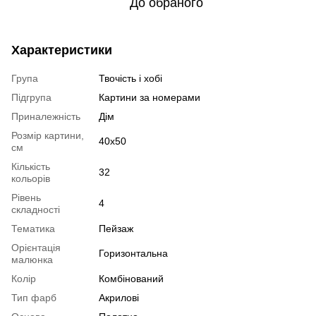
До обраного
Характеристики
Група
Твочість і хобі
Підгрупа
Картини за номерами
Приналежність
Дім
Розмір картини,
40х50
см
Кількість
32
кольорів
Рівень
4
складності
Тематика
Пейзаж
Орієнтація
Горизонтальна
малюнка
Колір
Комбінований
Тип фарб
Акрилові