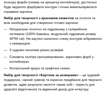
кольору фарби (номер на кришечці контейнера), достатньо
буде акуратно фарбувати контури і почне вимальовуватися
справжня картина.
Набір для творчості з красивим сюжетом
на полотні та
всім необхідним для створення готової картини:
Натуральне полотно на підрамнику з галерейною
натяжкою (100% бавовна, модульний підрамник розмір
40*50 см). На картині нанесено схему контурів зображення
з нумерацією
3 художні пензлики різних розмірів
Соковита палітра пронумерованих, акрилових фарб у
контейнерах
Контрольний аркуш та графічна схема.
Набір для творчості «Картина за номерами»
– це чудовий
подарунок, гарний сувенір та корисне придбання для творчого
дозвілля, адже результат заняття таким хобі – користь для
здоров'я (відпочинок) та відмінний декор для інтер'єру.