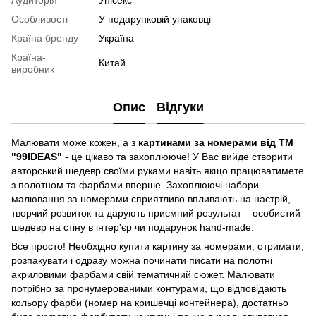
Аудиторія
Унісекс
Особливості
У подарунковій упаковці
Країна бренду
Україна
Країна-
Китай
виробник
Опис
Відгуки
Малювати може кожен, а з
картинами за номерами від ТМ
"99IDEAS"
- це цікаво та захоплююче! У Вас вийде створити
авторський шедевр своїми руками навіть якщо працюватимете
з полотном та фарбами вперше. Захоплюючі набори
малювання за номерами сприятливо впливають на настрій,
творчий розвиток та дарують приємний результат – особистий
шедевр на стіну в інтер'єр чи подарунок hand-made.
Все просто! Необхідно купити картину за номерами, отримати,
розпакувати і одразу можна починати писати на полотні
акриловими фарбами свій тематичний сюжет. Малювати
потрібно за пронумерованими контурами, що відповідають
кольору фарби (номер на кришечці контейнера), достатньо