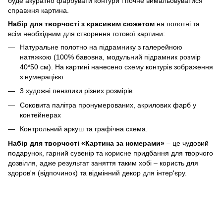
буде акуратно фарбувати контури і почне вимальовуватися
справжня картина.
Набір для творчості з красивим сюжетом
на полотні та
всім необхідним для створення готової картини:
Натуральне полотно на підрамнику з галерейною
натяжкою (100% бавовна, модульний підрамник розмір
40*50 см). На картині нанесено схему контурів зображення
з нумерацією
3 художні пензлики різних розмірів
Соковита палітра пронумерованих, акрилових фарб у
контейнерах
Контрольний аркуш та графічна схема.
Набір для творчості «Картина за номерами»
– це чудовий
подарунок, гарний сувенір та корисне придбання для творчого
дозвілля, адже результат заняття таким хобі – користь для
здоров'я (відпочинок) та відмінний декор для інтер'єру.