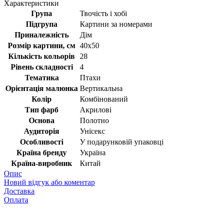
Характеристики
Група
Твочість і хобі
Підгрупа
Картини за номерами
Приналежність
Дім
Розмір картини, см
40х50
Кількість кольорів
28
Рівень складності
4
Тематика
Птахи
Орієнтація малюнка
Вертикальна
Колір
Комбінований
Тип фарб
Акрилові
Основа
Полотно
Аудиторія
Унісекс
Особливості
У подарунковій упаковці
Країна бренду
Україна
Країна-виробник
Китай
Опис
Новий відгук або коментар
Доставка
Оплата