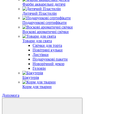
Фарби акварельні дитячі
Дитячий Пластилін
Подарункові сертифікати
Воскові ароматичні свічки
Товари для свята
Свічки для торта
Повітряні кульки
Листівки
Подарункові пакети
Новорічний декор
Геловін
Біжутерія
Корм для тварин
Допомога