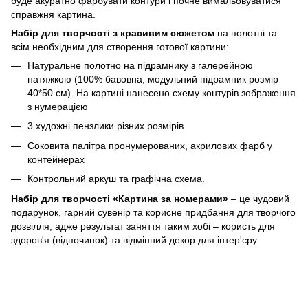
буде акуратно фарбувати контури і почне вимальовуватися
справжня картина.
Набір для творчості з красивим сюжетом
на полотні та
всім необхідним для створення готової картини:
Натуральне полотно на підрамнику з галерейною
натяжкою (100% бавовна, модульний підрамник розмір
40*50 см). На картині нанесено схему контурів зображення
з нумерацією
3 художні пензлики різних розмірів
Соковита палітра пронумерованих, акрилових фарб у
контейнерах
Контрольний аркуш та графічна схема.
Набір для творчості «Картина за номерами»
– це чудовий
подарунок, гарний сувенір та корисне придбання для творчого
дозвілля, адже результат заняття таким хобі – користь для
здоров'я (відпочинок) та відмінний декор для інтер'єру.