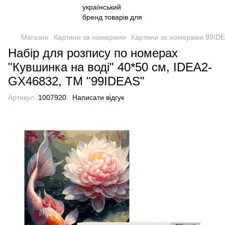
Магазин
Картини за номерами
Картини за номерами 99ID
Набір для розпису по номерах
"Кувшинка на воді" 40*50 см, IDEA2-
GX46832, ТМ "99IDEAS"
Артикул:
1007920
Написати відгук