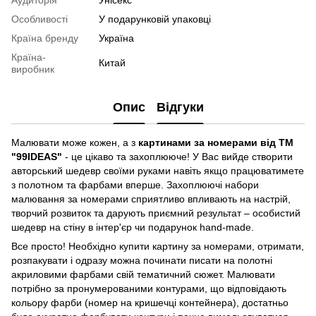
Аудиторія
Унісекс
Особливості
У подарунковій упаковці
Країна бренду
Україна
Країна-
Китай
виробник
Опис
Відгуки
Малювати може кожен, а з
картинами за номерами від ТМ
"99IDEAS"
- це цікаво та захоплююче! У Вас вийде створити
авторський шедевр своїми руками навіть якщо працюватимете
з полотном та фарбами вперше. Захоплюючі набори
малювання за номерами сприятливо впливають на настрій,
творчий розвиток та дарують приємний результат – особистий
шедевр на стіну в інтер'єр чи подарунок hand-made.
Все просто! Необхідно купити картину за номерами, отримати,
розпакувати і одразу можна починати писати на полотні
акриловими фарбами свій тематичний сюжет. Малювати
потрібно за пронумерованими контурами, що відповідають
кольору фарби (номер на кришечці контейнера), достатньо