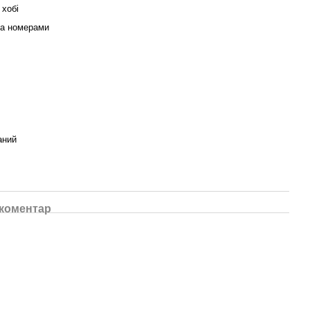
 хобі
за номерами
аний
 коментар