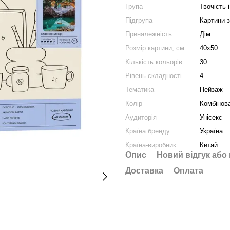
Група
Твочість і
Підгрупа
Картини 
Приналежність
Дім
Розмір картини, см
40х50
Кількість кольорів
30
Рівень складності
4
Тематика
Пейзаж
Колір
Комбінов
Аудиторія
Унісекс
Країна бренду
Україна
Країна-виробник
Китай
Опис
Новий відгук або
Доставка
Оплата