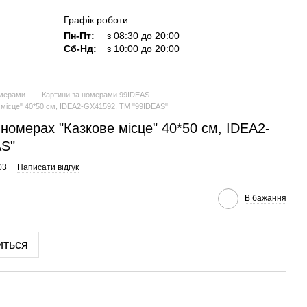
Графік роботи:
Пн-Пт:
з 08:30 до 20:00
Сб-Нд:
з 10:00 до 20:00
омерами
Картини за номерами 99IDEAS
 місце" 40*50 см, IDEA2-GX41592, ТМ "99IDEAS"
 номерах "Казкове місце" 40*50 см, IDEA2-
AS"
03
Написати відгук
В бажання
иться