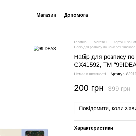
Магазин
Допомога
Головна
Магазин
Картини за н
Набір для розпису по номерах "Казкове
Набір для розпису по
GX41592, ТМ "99IDE
Немає в наявності
Артикул: 8391
200 грн
399 грн
Повідомити, коли з'яв
Характеристики