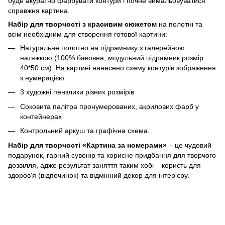
буде акуратно фарбувати контури і почне вимальовуватися
справжня картина.
Набір для творчості з красивим сюжетом
на полотні та
всім необхідним для створення готової картини:
Натуральне полотно на підрамнику з галерейною
натяжкою (100% бавовна, модульний підрамник розмір
40*50 см). На картині нанесено схему контурів зображення
з нумерацією
3 художні пензлики різних розмірів
Соковита палітра пронумерованих, акрилових фарб у
контейнерах
Контрольний аркуш та графічна схема.
Набір для творчості «Картина за номерами»
– це чудовий
подарунок, гарний сувенір та корисне придбання для творчого
дозвілля, адже результат заняття таким хобі – користь для
здоров'я (відпочинок) та відмінний декор для інтер'єру.