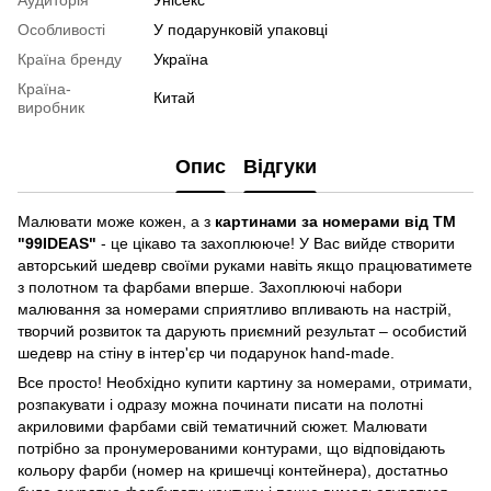
Аудиторія
Унісекс
Особливості
У подарунковій упаковці
Країна бренду
Україна
Країна-
Китай
виробник
Опис
Відгуки
Малювати може кожен, а з
картинами за номерами від ТМ
"99IDEAS"
- це цікаво та захоплююче! У Вас вийде створити
авторський шедевр своїми руками навіть якщо працюватимете
з полотном та фарбами вперше. Захоплюючі набори
малювання за номерами сприятливо впливають на настрій,
творчий розвиток та дарують приємний результат – особистий
шедевр на стіну в інтер'єр чи подарунок hand-made.
Все просто! Необхідно купити картину за номерами, отримати,
розпакувати і одразу можна починати писати на полотні
акриловими фарбами свій тематичний сюжет. Малювати
потрібно за пронумерованими контурами, що відповідають
кольору фарби (номер на кришечці контейнера), достатньо