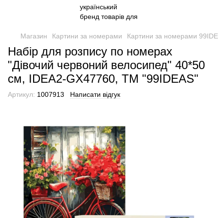
Магазин
Картини за номерами
Картини за номерами 99ID
Набір для розпису по номерах
"Дівочий червоний велосипед" 40*50
см, IDEA2-GX47760, ТМ "99IDEAS"
Артикул:
1007913
Написати відгук