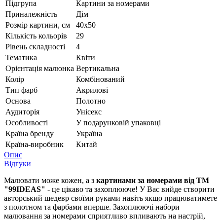
Підгрупа
Картини за номерами
Приналежність
Дім
Розмір картини, см
40х50
Кількість кольорів
29
Рівень складності
4
Тематика
Квіти
Орієнтація малюнка
Вертикальна
Колір
Комбінований
Тип фарб
Акрилові
Основа
Полотно
Аудиторія
Унісекс
Особливості
У подарунковій упаковці
Країна бренду
Україна
Країна-виробник
Китай
Опис
Відгуки
Малювати може кожен, а з
картинами за номерами від ТМ
"99IDEAS"
- це цікаво та захоплююче! У Вас вийде створити
авторський шедевр своїми руками навіть якщо працюватимете
з полотном та фарбами вперше. Захоплюючі набори
малювання за номерами сприятливо впливають на настрій,