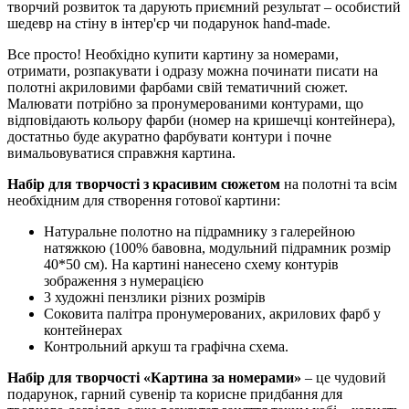
творчий розвиток та дарують приємний результат – особистий
шедевр на стіну в інтер'єр чи подарунок hand-made.
Все просто! Необхідно купити картину за номерами,
отримати, розпакувати і одразу можна починати писати на
полотні акриловими фарбами свій тематичний сюжет.
Малювати потрібно за пронумерованими контурами, що
відповідають кольору фарби (номер на кришечці контейнера),
достатньо буде акуратно фарбувати контури і почне
вимальовуватися справжня картина.
Набір для творчості з красивим сюжетом
на полотні та всім
необхідним для створення готової картини:
Натуральне полотно на підрамнику з галерейною
натяжкою (100% бавовна, модульний підрамник розмір
40*50 см). На картині нанесено схему контурів
зображення з нумерацією
3 художні пензлики різних розмірів
Соковита палітра пронумерованих, акрилових фарб у
контейнерах
Контрольний аркуш та графічна схема.
Набір для творчості «Картина за номерами»
– це чудовий
подарунок, гарний сувенір та корисне придбання для