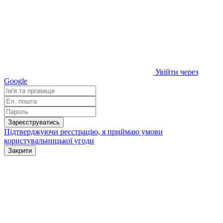
Увійти через
Google
Зареєструватись
Підтверджуючи реєстрацію, я приймаю умови
користувальницької угоди
Закрити