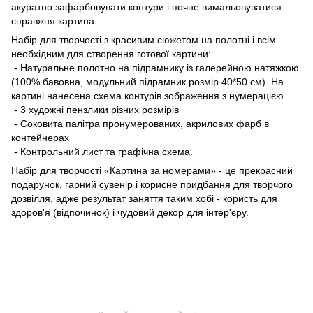
акуратно зафарбовувати контури і почне вимальовуватися
справжня картина.
Набір для творчості з красивим сюжетом на полотні і всім
необхідним для створення готової картини:
- Натуральне полотно на підрамнику із галерейною натяжкою
(100% бавовна, модульний підрамник розмір 40*50 см). На
картині нанесена схема контурів зображення з нумерацією
- 3 художні пензлики різних розмірів
- Соковита палітра пронумерованих, акрилових фарб в
контейнерах
- Контрольний лист та графічна схема.
Набір для творчості «Картина за номерами» - це прекрасний
подарунок, гарний сувенір і корисне придбання для творчого
дозвілля, адже результат заняття таким хобі - користь для
здоров'я (відпочинок) і чудовий декор для інтер'єру.