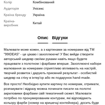
Колір
Комбінований
Аудиторія
Унісекс
Країна бренду
Україна
Країна-
Китай
виробник
Опис
Відгуки
Малювати може кожен, а з картинами за номерами від ТМ
"99IDEAS" - це цікаво і захоплююче! У Вас вийде створити
авторський шедевр своїми руками навіть якщо будете
працювати з полотном і фарбами вперше. Захоплюючі набори
малювання за номерами сприятливо впливають на настрій,
творчий розвиток і дарують приємний результат - особистий
шедевр на стіну в інтер'єр або як подарунок hand-made.
Все просто! Необхідно купити картину по номерам, отримати,
розпакувати і відразу можна починати писати на полотні
акриловими фарбами свій тематичний сюжет. Малювати
потрібно по пронумерованим контурам, які відповідають
кольору фарби (номер на кришечці контейнера), досить буде