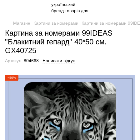
Магазин
Картини за номерами
Картини за номерами 99ID
Картина за номерами 99IDEAS
"Блакитний гепард" 40*50 см,
GX40725
Артикул:
804668
Написати відгук
−50%