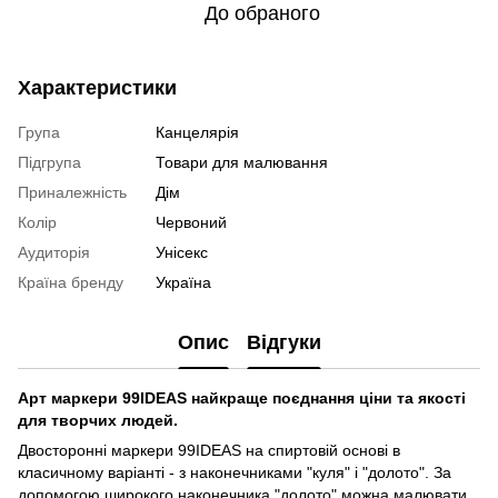
До обраного
Характеристики
Група
Канцелярія
Підгрупа
Товари для малювання
Приналежність
Дім
Колір
Червоний
Аудиторія
Унісекс
Країна бренду
Україна
Опис
Відгуки
Арт маркери 99IDEAS найкраще поєднання ціни та якості
для творчих людей.
Двосторонні маркери 99IDEAS на спиртовій основі в
класичному варіанті - з наконечниками "куля" і "долото". За
допомогою широкого наконечника "долото" можна малювати