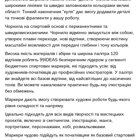
широкими лініями та швидко заповнювати кольорами великі
області. Тонкий наконечник "куля" дає змогу додавати деталі
та точкові фрагменти у вашу роботу.
Чорнила на спиртовій основі є перманентними та
швидковисихаючими. Чорнило відмінно змішується між собою,
утворює плавні переходи, нові відтінки, створюючи воістину
масштабні можливості для передачі глибини і тону кольорів.
Висока якість матеріалів і збірки та широка палітра 120
відтінків роблять 99IDEAS безперечним лідером у сегменті
бюджетних спиртових маркерів, які підходять усім: від
художників-початківців до професійних ілюстраторів. У палітрі
ви знайдете всі базові відтінки, від найсвітліших до насичених
тонів. Ви можете намалювати практично будь-яку ілюстрацію
без обмежень.
Маркери дають змогу створювати художні роботи будь-якого
рівня складності та напряму.
Ідеально підходять для всіх видів творчості та мистецьких
проєктів, включно зі скетчингом, ілюстрацією, манга,
портретами, персонажами, хобі, розмальовками.
Маркери чудово підійдуть як початківцям як базовий стартовий