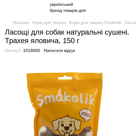
Магазин
Корм для тварин
Корм для тварин Smakolik
Ласощ
Ласощі для собак натуральні сушені.
Трахея яловича, 150 г
Артикул:
1018680
Написати відгук