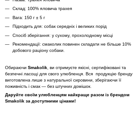
Склад: 100% яловича трахея
Вага: 150 г ± 5 г
Підходить для: собак середніх і великих порід
Спосіб зберігання: у сухому, прохолодному місці
Рекомендації: смаколик повинен складати не більше 10%
добового раціону собаки.
Обираючи
Smakolik
, ви отримуєте якісні, сертифіковані та
безпечні ласощі для свого улюбленця. Вся продукцію бренду
виготовлена лише з натуральної сировини, зберігаючи її
поживність і смак — без штучних домішок.
Даруйте своїм улюбленцям найкраще разом із брендом
Smakolik за доступними цінами!