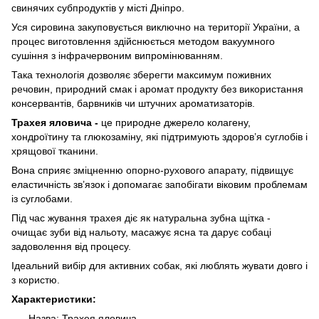
свинячих субпродуктів у місті Дніпро.
Уся сировина закуповується виключно на території України, а
процес виготовлення здійснюється методом вакуумного
сушіння з інфрачервоним випромінюванням.
Така технологія дозволяє зберегти максимум поживних
речовин, природний смак і аромат продукту без використання
консервантів, барвників чи штучних ароматизаторів.
Трахея яловича -
це природне джерело колагену,
хондроїтину та глюкозаміну, які підтримують здоров’я суглобів і
хрящової тканини.
Вона сприяє зміцненню опорно-рухового апарату, підвищує
еластичність зв’язок і допомагає запобігати віковим проблемам
із суглобами.
Під час жування трахея діє як натуральна зубна щітка -
очищає зуби від нальоту, масажує ясна та дарує собаці
задоволення від процесу.
Ідеальний вибір для активних собак, які люблять жувати довго і
з користю.
Характеристики:
Назва: Трахея яловича