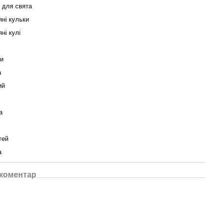
 для свята
яні кульки
ні кулі
и
а
ий
а
тей
а
 коментар