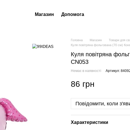
Магазин
Допомога
Головна
Магазин
Товари для св
Куля повітряна фольгована (70 см) Ко
Куля повітряна фольг
CN053
Немає в наявності
Артикул: 8409
86 грн
Повідомити, коли з'яв
Характеристики