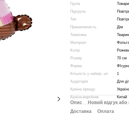
Група
Товари
Підгрупа
Повітр
Тип
Повітря
Приналежність
Дім
Тематика
Тварин
Матеріал
Фольг
Колір
Рожев
Розмір
70 см
Форма
ФІгурн
Кількість у наборі, шт
1
Аудиторія
Для ді
Країна бренду
Україн
Країна-виробник
Китай
Опис
Новий відгук або
Доставка
Оплата