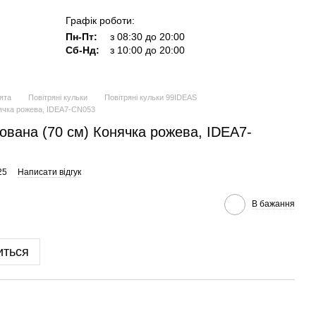
Графік роботи:
Пн-Пт:
з 08:30 до 20:00
Сб-Нд:
з 10:00 до 20:00
ята
Повітряні кульки
Повітряні кульки 99IDEAS
нячка рожева, IDEA7-CN053
ована (70 см) Конячка рожева, IDEA7-
25
Написати відгук
В бажання
иться