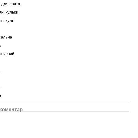
 для свята
яні кульки
ні кулі
сальна
а
анчевий
с
а
 коментар