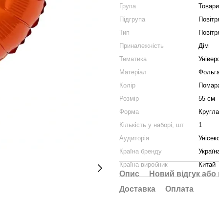
Група
Товари
Підгрупа
Повітр
Тип
Повітря
Приналежність
Дім
Тематика
Універ
Матеріал
Фольг
Колір
Помар
Розмір
55 см
Форма
Кругла
Кількість у наборі, шт
1
Аудиторія
Унісек
Країна бренду
Україн
Країна-виробник
Китай
Опис
Новий відгук або
Доставка
Оплата