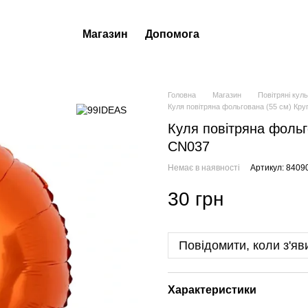
Магазин
Допомога
Головна
Магазин
Повітряні кул
Куля повітряна фольгована (55 см) Кр
Куля повітряна фольг
CN037
Немає в наявності
Артикул: 8409
30 грн
Повідомити, коли з'яв
Характеристики