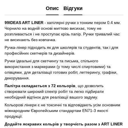
Опис
Відгуки
99IDEAS ART LINER
- капілярні ручки з тонким пером 0.4 мм.
Чорнило на водній основі миттєво висихає, тому не
розпливається і не проступає крізь папір. Ручки тривалий час
не висихають без ковпачка.
Ручка-лінер підходить як для школярів та студентів, так і для
професійних скетчерів та дизайнерів.
Ручки ідеальні для скетчингу та письма, спільного
використання з маркерами (у тому числі спиртовими) та
олівцями, для деталізації готових робіт, леттерингу, графіки,
декорування.
Палітра складається з 72 кольорів
, що дозволить
створювати широкий спектр робіт та легко підбирати
необхідний відтінок для реалізації вашого задуму.
Кольорові лінери є не токсичні та відповідають усім основним
міжнародним Європейським стандартам EN71-3 якості
продукції.
Додайте яскравих кольрів у творчість разом з ART LINER