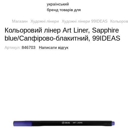
Магазин
Художні лінери
Художні лінери 99IDEAS
Кольоров
Кольоровий лінер Art Liner, Sapphire
blue/Сапфірово-блакитний, 99IDEAS
Артикул:
846703
Написати відгук