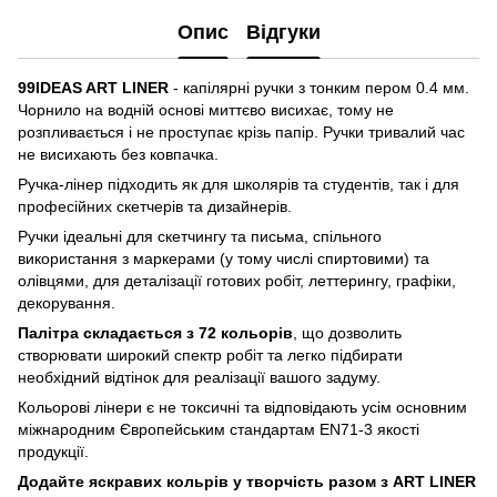
Опис
Відгуки
99IDEAS ART LINER
- капілярні ручки з тонким пером 0.4 мм.
Чорнило на водній основі миттєво висихає, тому не
розпливається і не проступає крізь папір. Ручки тривалий час
не висихають без ковпачка.
Ручка-лінер підходить як для школярів та студентів, так і для
професійних скетчерів та дизайнерів.
Ручки ідеальні для скетчингу та письма, спільного
використання з маркерами (у тому числі спиртовими) та
олівцями, для деталізації готових робіт, леттерингу, графіки,
декорування.
Палітра складається з 72 кольорів
, що дозволить
створювати широкий спектр робіт та легко підбирати
необхідний відтінок для реалізації вашого задуму.
Кольорові лінери є не токсичні та відповідають усім основним
міжнародним Європейським стандартам EN71-3 якості
продукції.
Додайте яскравих кольрів у творчість разом з ART LINER