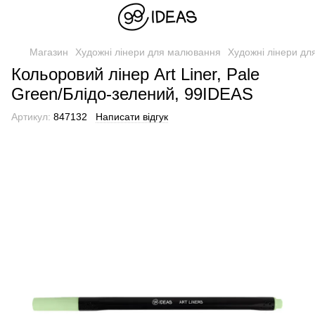
Магазин
Художні лінери для малювання
Художні лінери д
Кольоровий лінер Art Liner, Pale
Green/Блідо-зелений, 99IDEAS
Артикул:
847132
Написати відгук