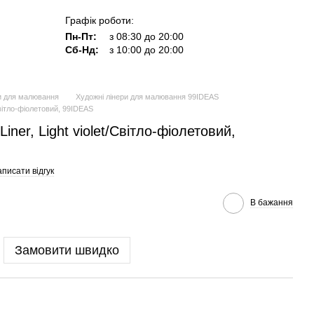
Графік роботи:
Пн-Пт:
з 08:30 до 20:00
Сб-Нд:
з 10:00 до 20:00
и для малювання
Художні лінери для малювання 99IDEAS
/Світло-фіолетовий, 99IDEAS
iner, Light violet/Світло-фіолетовий,
писати відгук
В бажання
Замовити швидко