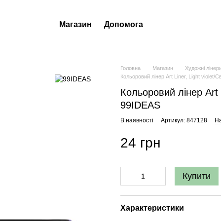
Магазин
Допомога
Головна
Магазин
Художні лінер
Кольоровий лінер Art Liner, Light violet
Кольоровий лінер Art L
99IDEAS
В наявності
Артикул: 847128
На
24 грн
Купити
Характеристики