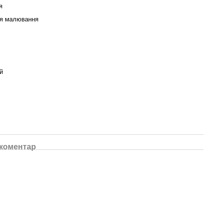
я
ля малювання
й
 коментар