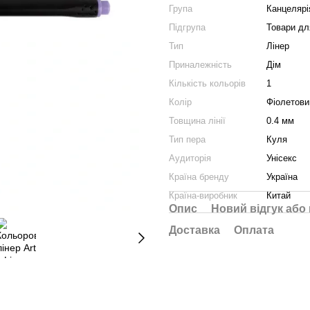
Група
Канцелярі
Підгрупа
Товари д
Тип
Лінер
Приналежність
Дім
Кількість кольорів
1
Колір
Фіолетови
Товщина лінії
0.4 мм
Тип пера
Куля
Аудиторія
Унісекс
Країна бренду
Україна
Країна-виробник
Китай
Опис
Новий відгук або
Доставка
Оплата