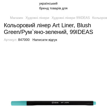
Магазин
Художні лінери
Художні лінери 99IDEAS
Кольоров
Кольоровий лінер Art Liner, Blush
Green/Рум`яно-зелений, 99IDEAS
Артикул:
847000
Написати відгук