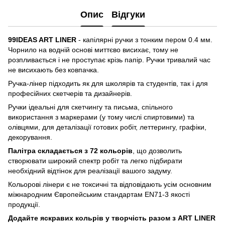
Опис
Відгуки
99IDEAS ART LINER
- капілярні ручки з тонким пером 0.4 мм.
Чорнило на водній основі миттєво висихає, тому не
розпливається і не проступає крізь папір. Ручки тривалий час
не висихають без ковпачка.
Ручка-лінер підходить як для школярів та студентів, так і для
професійних скетчерів та дизайнерів.
Ручки ідеальні для скетчингу та письма, спільного
використання з маркерами (у тому числі спиртовими) та
олівцями, для деталізації готових робіт, леттерингу, графіки,
декорування.
Палітра складається з 72 кольорів
, що дозволить
створювати широкий спектр робіт та легко підбирати
необхідний відтінок для реалізації вашого задуму.
Кольорові лінери є не токсичні та відповідають усім основним
міжнародним Європейським стандартам EN71-3 якості
продукції.
Додайте яскравих кольрів у творчість разом з ART LINER