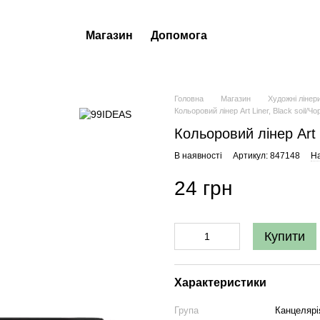
Магазин
Допомога
Головна
Магазин
Художні лінер
Кольоровий лінер Art Liner, Black soil/Ч
Кольоровий лінер Art 
В наявності
Артикул: 847148
На
24 грн
Купити
Характеристики
Група
Канцелярі