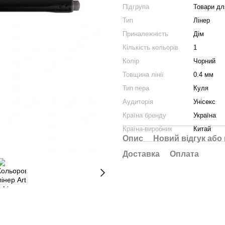
Підгрупа
Товари д
Тип
Лінер
Приналежність
Дім
Кількість кольорів
1
Колір
Чорний
Товщина лінії
0.4 мм
Тип пера
Куля
Аудиторія
Унісекс
Країна бренду
Україна
Країна-виробник
Китай
Опис
Новий відгук або
Доставка
Оплата