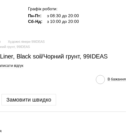
Графік роботи:
Пн-Пт:
з 08:30 до 20:00
Сб-Нд:
з 10:00 до 20:00
и
Художні лінери 99IDEAS
орний грунт, 99IDEAS
Liner, Black soil/Чорний грунт, 99IDEAS
писати відгук
В бажання
Замовити швидко
я