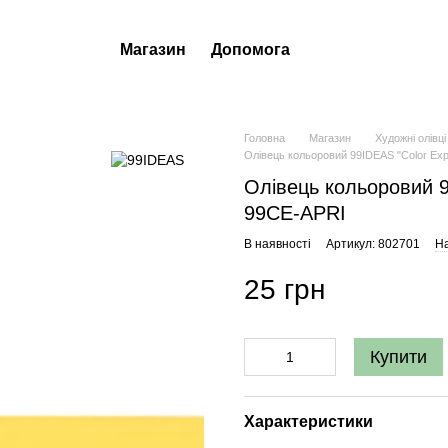
Магазин
Допомога
Головна
Магазин
Художні олівці
Олівець кольоровий 99IDEAS "Color Expe
Олівець кольоровий 99
99CE-APRI
В наявності
Артикул: 802701
На
25 грн
Купити
Характеристики