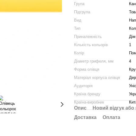
Група
Кан
Підгрупа
Тов
Вид
Нап
Тип
Кол
Приналежність
Дім
Кількість кольорів
1
Колір
Пом
Діаметр грифеля, мм
4
Форма олівця
Кру
Матеріал корпуса олівця
Дер
Аудиторія
Уні
Країна бренду
Укр
Країна-виробник
Кит
Опис
Новий відгук або
Доставка
Оплата