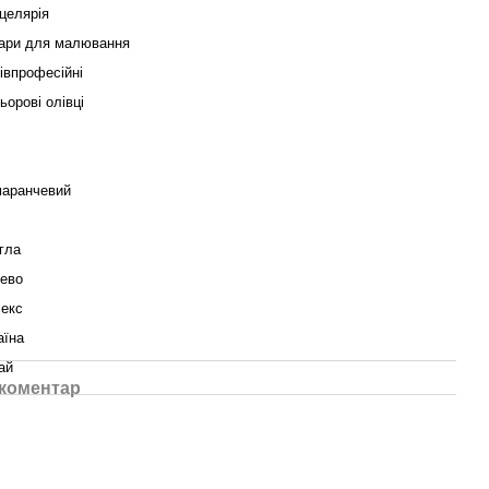
целярія
ари для малювання
івпрофесійні
ьорові олівці
аранчевий
гла
ево
секс
аїна
ай
 коментар